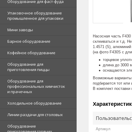
Оборудование для фаст-фуда
Упаковочное оборудование
промышленное для упаковки
Мини заводы
Насосная часть F430
Барное оборудование
склеиваться и т.д. 
1.4571 (S), алюминий
(на фото F430S с дл
Кофейное оборудование
торцевое уплот
Оборудование для
длина до 3000 
приготовления пиццы
оснащаются эле
Возможные варианты п
Оборудование для
подбирается тот или 
профессиональных химчисток
В комплект поставки
и прачечных
Холодильное оборудование
Характеристик
Линии раздачи для столовых
Пользовательс
Оборудование
Артикул
приготовления горячих