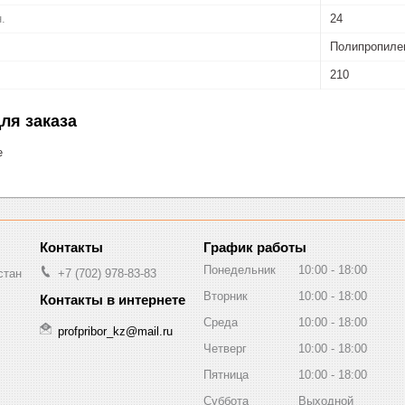
.
24
Полипропилен
210
ля заказа
е
График работы
Понедельник
10:00
18:00
стан
+7 (702) 978-83-83
Вторник
10:00
18:00
Среда
10:00
18:00
profpribor_kz@mail.ru
Четверг
10:00
18:00
Пятница
10:00
18:00
Суббота
Выходной