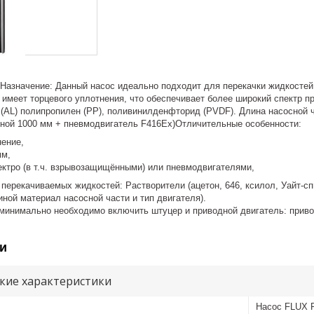
 Назначение: Данный насос идеально подходит для перекачки жидкостей
Не имеет торцевого уплотнения, что обеспечивает более широкий спектр
 (AL) полипропилен (РР), поливинилденфторид (PVDF). Длина насосной ч
иной 1000 мм + пневмодвигатель F416Ex)Отличительные особенности:
нение,
мм,
ктро (в т.ч. взрывозащищёнными) или пневмодвигателями,
ерекачиваемых жидкостей: Растворители (ацетон, 646, ксилол, Уайт-спир
иной материал насосной части и тип двигателя).
 минимально необходимо включить штуцер и приводной двигатель: прив
и
кие характеристики
Насос FLUX F