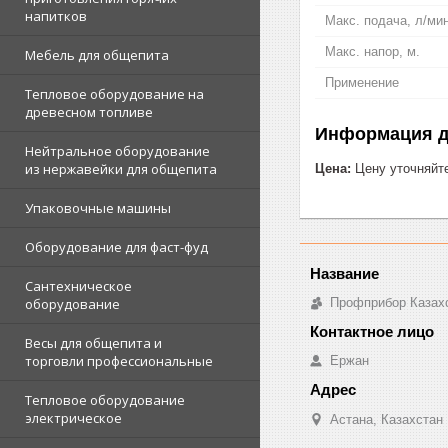
напитков
Макс. подача, л/мин
Макс. напор, м.
Мебель для общепита
Применение
Тепловое оборудование на
древесном топливе
Информация д
Нейтральное оборудование
из нержавейки для общепита
Цена:
Цену уточняйт
Упаковочные машины
Оборудование для фаст-фуд
Сантехническое
Профприбор Казах
оборудование
Весы для общепита и
торговли профессиональные
Ержан
Тепловое оборудование
электрическое
Астана, Казахстан