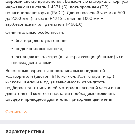
широкий спектр применения. Возможные материалы корпуса:
нержавеющая сталь 1.4571 (S), полипропилен (РР),
поливинилденфторид (PVDF). Длина насосной части от 500
до 2000 мм. (на фото F424S с длиной 1000 мм +
взр.безопасный эл. двигатель F460EX)
Отличительные особенности:
без торцевого уплотнения,
подшипник скольжения,
оснащаются электро (в т.ч. взрывозащищёнными) или
пневмодвигателями,
Возможные варианты перекачиваемых жидкостей:
Растворители (ацетон, 646, ксилол, Уайт-спирит и т.д.),
кислоты, шелочи и т.д. (в зависимости от жидкости
подбирается тот или иной материал насосной части и тип
двигателя). В комплект поставки необходимо включить
штуцер и приводной двигатель: приводные двигатели
Скрыть
Характеристики