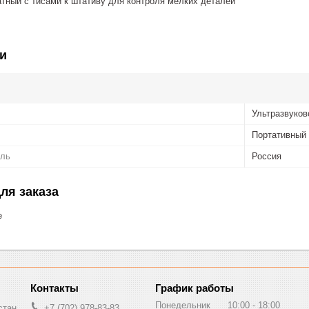
атный с тисами к штативу для контроля мелких деталей
и
Ультразвуков
Портативный
ель
Россия
ля заказа
е
График работы
Понедельник
10:00
18:00
стан
+7 (702) 978-83-83