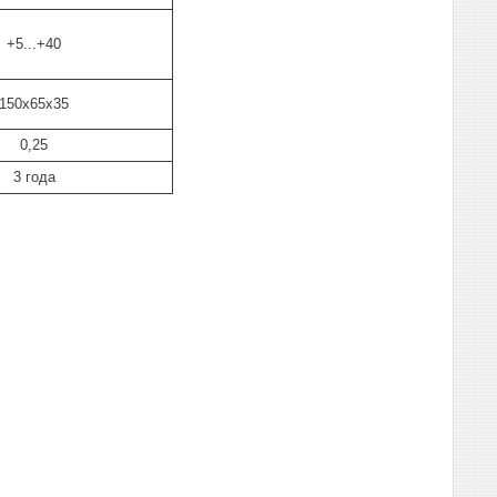
+5...+40
150х65х35
0,25
3 года