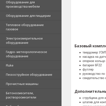
Оборудование для
производства мебели
Оборудование для пиццерии
Тепловое оборудование
газовое
Электроизмерительное
оборудование
Базовый компле
Гидро- метеорологическое
твердомер УЗИТ
оборудование
насадка на дат
опорное кольцо
Fluke
батарея
6F22
футляр
руководство по
Пескоструйное оборудование
свидетельство 
Прочистные машины
Дополнительны
Бетоносмесители,
растворосмесители
струбцина для и
штатив для кон