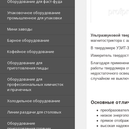
Оборудование для фаст-фуда
Упаковочное оборудование
промышленное для упаковки
Мини заводы
Ультразвуковой тве
Барное оборудование
магнитостриктора с а
В твердомере УЗИТ-3
Кофейное оборудование
Измеритель твердост
Оборудование для
Благодаря применени
приготовления пиццы
работы твердомера от
недостаточного осве
случайном не выключ
Оборудование для
профессиональных химчисток
и прачечных
Холодильное оборудование
Основные отли
преобразовател
Линии раздачи для столовых
низкое энергоп
прямое отображ
Оборудование
высокая надежн
приготовления горячих