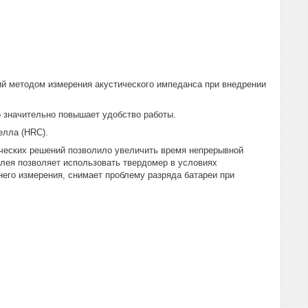
й методом измерения акустического импеданса при внедрении
 значительно повышает удобство работы.
елла (HRC).
ческих решений позволило увеличить время непрерывной
плея позволяет использовать твердомер в условиях
него измерения, снимает проблему разряда батареи при