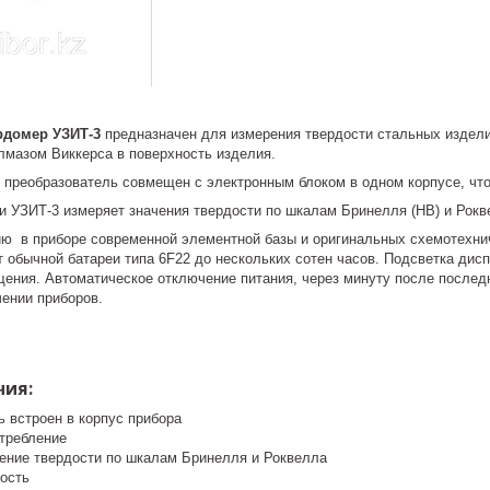
рдомер УЗИТ-3
предназначен для измерения твердости стальных издели
лмазом Виккерса в поверхность изделия.
 преобразователь совмещен с электронным блоком в одном корпусе, что
и УЗИТ-3 измеряет значения твердости по шкалам Бринелля (НВ) и Рокв
ю в приборе современной элементной базы и оригинальных схемотехни
 обычной батареи типа 6F22 до нескольких сотен часов. Подсветка дис
щения. Автоматическое отключение питания, через минуту после послед
ении приборов.
чия:
ь встроен в корпус прибора
отребление
ение твердости по шкалам Бринелля и Роквелла
ость