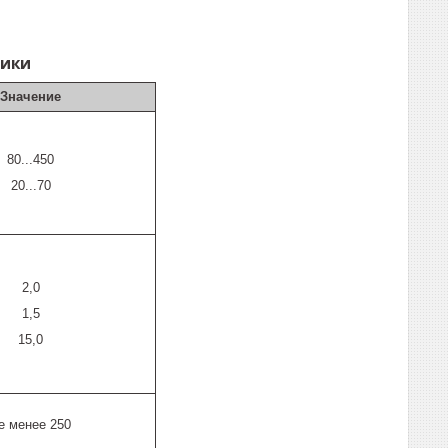
тики
Значение
80...450
20...70
2,0
1,5
15,0
е менее 250