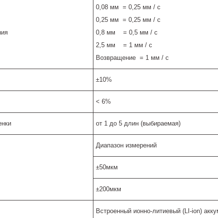
0,08 мм = 0,25 мм / с
0,25 мм = 0,25 мм / с
ния
0,8 мм = 0,5 мм / с
2,5 мм = 1 мм / с
Возвращение = 1 мм / с
±10%
< 6%
енки
от 1 до 5 длин (выбираемая)
Диапазон измерений
±50мкм
±200мкм
Встроенный ионно-литиевый (LI-ion) акк