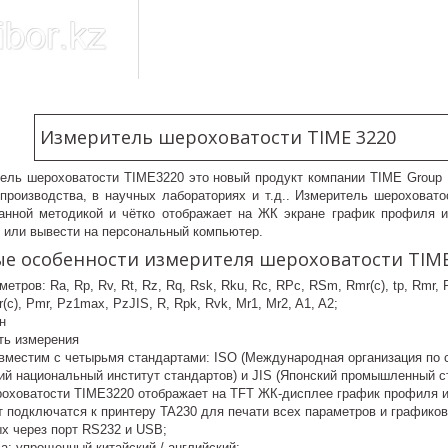
Измеритель шероховатости TIME 3220
ель шероховатости TIME3220 это новый продукт компании TIME Group 
производства, в научных лабораториях и т.д.. Измеритель шероховат
ранной методикой и чётко отображает на ЖК экране график профиля 
е или вывести на персональный компьютер.
е особенности измерителя шероховатости TIME
етров: Ra, Rp, Rv, Rt, Rz, Rq, Rsk, Rku, Rc, RPc, RSm, Rmr(c), tp, Rmr, 
c), Pmr, Pz1max, PzJIS, R, Rpk, Rvk, Mr1, Mr2, A1, A2;
н
ть измерения
местим с четырьмя стандартами: ISO (Международная организация по ст
ий национальный институт стандартов) и JIS (Японский промышленный с
оховатости TIME3220 отображает на TFT ЖК-дисплее график профиля и
 подключатся к принтеру TA230 для печати всех параметров и графиков
х через порт RS232 и USB;
а: упрощенный китайский / английский;