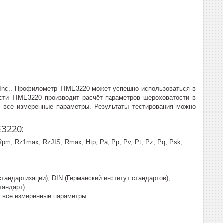
Inc.. Профилометр TIME3220 может успешно использоваться в
ости TIME3220 производит расчёт параметров шероховатости в
и все измеренные параметры. Результаты тестирования можно
3220:
Rpm, Rz1max, RzJIS, Rmax, Htp, Pa, Pp, Pv, Pt, Pz, Pq, Psk,
андартизации), DIN (Германский институт стандартов),
тандарт)
 все измеренные параметры.