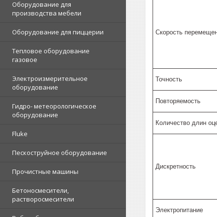
Оборудование для
производства мебели
Оборудование для пиццерии
Скорость перемеще
Тепловое оборудование
газовое
Электроизмерительное
Точность
оборудование
Повторяемость
Гидро- метеорологическое
оборудование
Количество длин оц
Fluke
Пескоструйное оборудование
Дискретность
Прочистные машины
Бетоносмесители,
растворосмесители
Электропитание