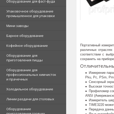
Оборудование для фаст-фуда
Упаковочное оборудование
промышленное для упаковки
Мини заводы
Барное оборудование
Портативный измерит
Кофейное оборудование
различных отраслях 
соответствии с выб
Оборудование для
сохранить на прибор
приготовления пиццы
Отличительны
Оборудование для
Измерение парам
профессиональных химчисток
Pku, Pc, PSm, Pmr(
и прачечных
Сенсорный экра
Высокая точнос
Холодильное оборудование
Профиломер сов
ANSI (Американск
Линии раздачи для столовых
Измеритель шер
TIME3220 может
Оборудование
Передача данны
приготовления горячих
Язык интерфейс