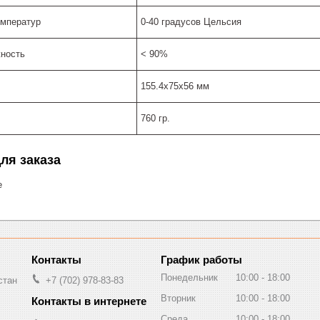
емператур
0-40 градусов Цельсия
ность
< 90%
155.4х75х56 мм
760 гр.
ля заказа
е
График работы
Понедельник
10:00
18:00
стан
+7 (702) 978-83-83
Вторник
10:00
18:00
Среда
10:00
18:00