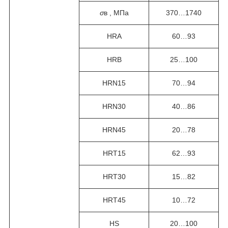
σ
в , МПа
370…1740
HRA
60…93
HRB
25…100
HRN15
70…94
HRN30
40…86
HRN45
20…78
HRT15
62…93
HRT30
15…82
HRT45
10…72
HS
20…100