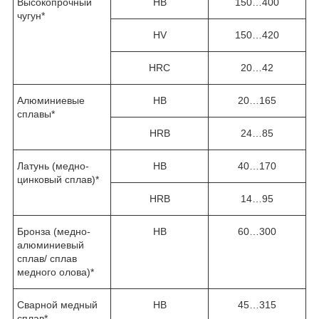
Высокопрочный
HB
150…400
чугун*
HV
150…420
HRC
20…42
Алюминиевые
HB
20…165
сплавы*
HRB
24…85
Латунь (медно-
HB
40…170
цинковый сплав)*
HRB
14…95
Бронза (медно-
HB
60…300
алюминиевый
сплав/ сплав
медного олова)*
Сварной медный
HB
45…315
сплав*