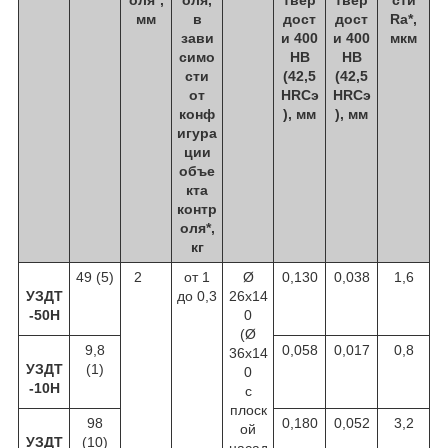
оля*,
оля,
твер
твер
сти
мм
в
дост
дост
Ra*,
зави
и 400
и 400
мкм
симо
НВ
НВ
сти
(42,5
(42,5
от
HRCэ
HRCэ
конф
), мм
), мм
игура
ции
объе
кта
контр
оля*,
кг
49 (5)
2
от 1
Ø
0,130
0,038
1,6
УЗДТ
до 0,3
26х14
-50Н
0
(Ø
9,8
0,058
0,017
0,8
36x14
УЗДТ
(1)
0
-10Н
с
плоск
98
0,180
0,052
3,2
ой
УЗДТ
(10)