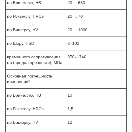
по Бринеллю, НВ
20 ... 650
по Роквеллу, НRСэ
20 ... 70
по Виккерсу, HV
20 ... 1000
по Шору, HSD
2–102
временного сопротивления
370–1740
σв (предел прочности), МПа
Основная погрешность
измерения*:
по Бринеллю, НВ
10
по Роквеллу, НRСэ
1,5
по Виккерсу, HV
12