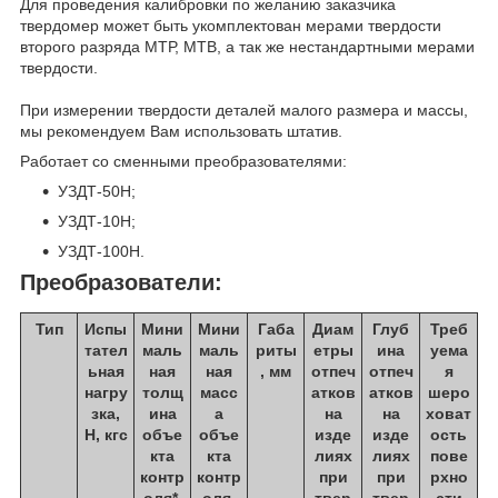
Для проведения калибровки по желанию заказчика
твердомер может быть укомплектован мерами твердости
второго разряда МТР, МТB, а так же нестандартными мерами
твердости.
При измерении твердости деталей малого размера и массы,
мы рекомендуем Вам использовать штатив.
Работает со сменными преобразователями:
УЗДТ-50Н;
УЗДТ-10Н;
УЗДТ-100Н.
Преобразователи:
Тип
Испы
Мини
Мини
Габа
Диам
Глуб
Треб
тател
маль
маль
риты
етры
ина
уема
ьная
ная
ная
, мм
отпеч
отпеч
я
нагру
толщ
масс
атков
атков
шеро
зка,
ина
а
на
на
ховат
Н, кгс
объе
объе
изде
изде
ость
кта
кта
лиях
лиях
пове
контр
контр
при
при
рхно