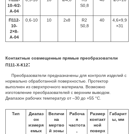
10-4/2-
S0,8
А-04
П112-
0,6-10
10
2x8
R2
40
4,6×9,9
10-
S0,8
×31
2×8-
А-04
Контактные совмещенные прямые преобразователи
:
П111-Х-К12
Преобразователи предназначены для контроля изделий с
нормально обработанной поверхностью. Протектор
выполнен из сверхпрочного материала. Возможно
изготовление преобразователей с верхним выводом.
Диапазон рабочих температур от –30 до +55 °С.
Тип
Диапаз
Величи
Рабоча
Размер
Габарит
он
на
я
контакт
ы, мм
измеря
мертво
частота
ной
емых
й зоны
,
поверх