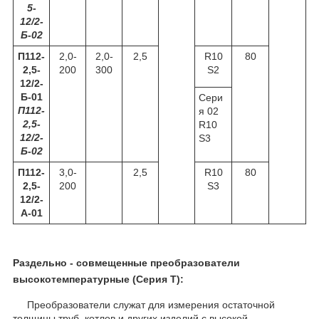
5-
12/2-
Б-02
П112-
2,0-
2,0-
2,5
R10
80
2,5-
200
300
S2
12/2-
Б-01
Сери
П112-
я 02
2,5-
R10
12/2-
S3
Б-02
П112-
3,0-
2,5
R10
80
2,5-
200
S3
12/2-
А-01
Раздельно - совмещенные преобразователи
высокотемпературные (Серия Т):
Преобразователи служат для измерения остаточной
толщины труб, котлов и других изделий с высокой