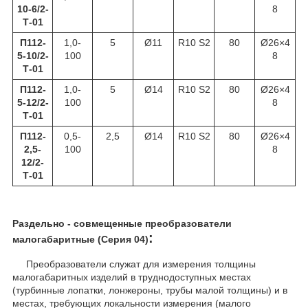
10-6/2-
8
Т-01
П112-
1,0-
5
Ø11
R10 S2
80
Ø26×4
5-10/2-
100
8
Т-01
П112-
1,0-
5
Ø14
R10 S2
80
Ø26×4
5-12/2-
100
8
Т-01
П112-
0,5-
2,5
Ø14
R10 S2
80
Ø26×4
2,5-
100
8
12/2-
Т-01
Раздельно - совмещенные преобразователи
:
малогабаритные (Серия 04)
Преобразователи служат для измерения толщины
малогабаритных изделий в труднодоступных местах
(турбинные лопатки, лонжероны, трубы малой толщины) и в
местах, требующих локальности измерения (малого