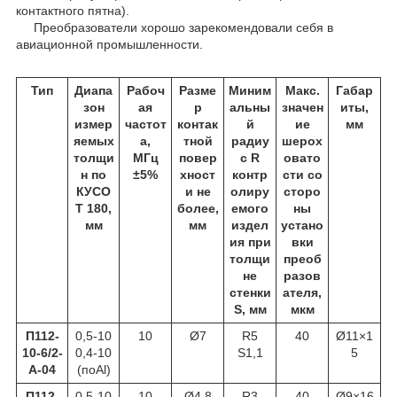
контактного пятна).
Преобразователи хорошо зарекомендовали себя в
авиационной промышленности.
Тип
Диапа
Рабоч
Разме
Миним
Макс.
Габар
зон
ая
р
альны
значен
иты,
измер
частот
контак
й
ие
мм
яемых
а,
тной
радиу
шерох
толщи
МГц
повер
с R
овато
н по
±5%
хност
контр
сти со
КУСО
и не
олиру
сторо
Т 180,
более,
емого
ны
мм
мм
издел
устано
ия при
вки
толщи
преоб
не
разов
стенки
ателя,
S, мм
мкм
П112-
0,5-10
10
Ø7
R5
40
Ø11×1
10-6/2-
0,4-10
S1,1
5
А-04
(поAl)
П112-
0,5-10
10
Ø4,8
R3
40
Ø9×16