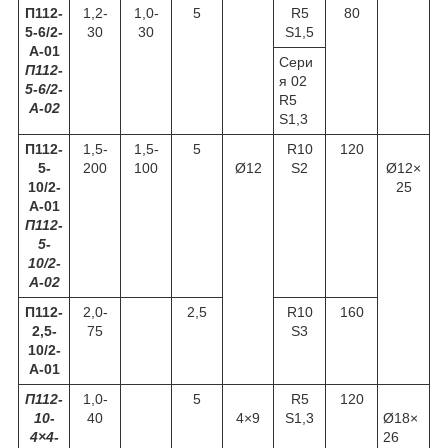
П112-
1,2-
1,0-
5
R5
80
5-6/2-
30
30
S1,5
А-01
Сери
П112-
я 02
5-6/2-
R5
А-02
S1,3
П112-
1,5-
1,5-
5
R10
120
5-
200
100
Ø12
S2
Ø12×
10/2-
25
А-01
П112-
5-
10/2-
А-02
П112-
2,0-
2,5
R10
160
2,5-
75
S3
10/2-
А-01
П112-
1,0-
5
R5
120
10-
40
4×9
S1,3
Ø18×
4×4-
26