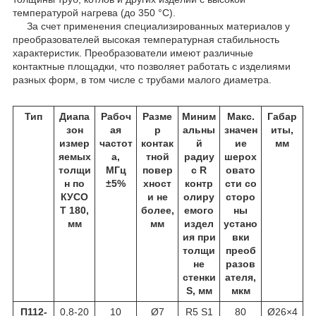
температурой нагрева (до 350 °С).
За счет применения специализированных материалов у
преобразователей высокая температурная стабильность
характеристик. Преобразователи имеют различные
контактные площадки, что позволяет работать с изделиями
разных форм, в том числе с трубами малого диаметра.
Тип
Диапа
Рабоч
Разме
Миним
Макс.
Габар
зон
ая
р
альны
значен
иты,
измер
частот
контак
й
ие
мм
яемых
а,
тной
радиу
шерох
толщи
МГц
повер
с R
овато
н по
±5%
хност
контр
сти со
КУСО
и не
олиру
сторо
Т 180,
более,
емого
ны
мм
мм
издел
устано
ия при
вки
толщи
преоб
не
разов
стенки
ателя,
S, мм
мкм
П112-
0,8-20
10
Ø7
R5 S1
80
Ø26×4