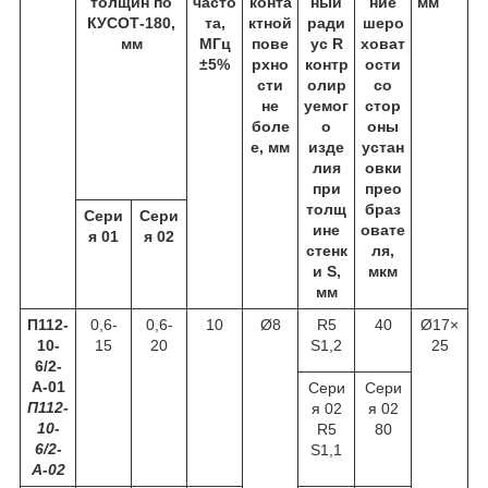
толщин по
часто
конта
ный
ние
мм
КУСОТ-180,
та,
ктной
ради
шеро
мм
МГц
пове
ус R
ховат
±5%
рхно
контр
ости
сти
олир
со
не
уемог
стор
боле
о
оны
е, мм
изде
устан
лия
овки
при
прео
толщ
браз
Сери
Сери
ине
овате
я 01
я 02
стенк
ля,
и S,
мкм
мм
П112-
0,6-
0,6-
10
Ø8
R5
40
Ø17×
10-
15
20
S1,2
25
6/2-
А-01
Сери
Сери
П112-
я 02
я 02
10-
R5
80
6/2-
S1,1
А-02