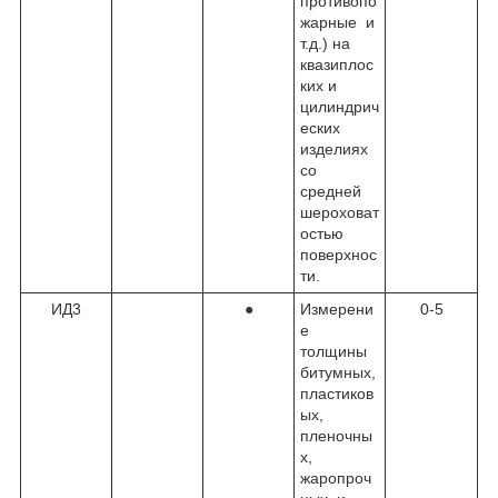
противопо
жарные и
т.д.) на
квазиплос
ких и
цилиндрич
еских
изделиях
со
средней
шероховат
остью
поверхнос
ти.
ИД3
●
Измерени
0-5
е
толщины
битумных,
пластиков
ых,
пленочны
х,
жаропроч