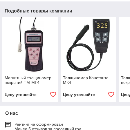
Подобные товары компании
Магнитный толщиномер
Толщиномер Константа
Тол
покрытий ТМ-МГ4
МК4
покр
Цену уточняйте
Цену уточняйте
Цен
О нас
Рейтинг не сформирован
Менее 5 отзывов за последний год