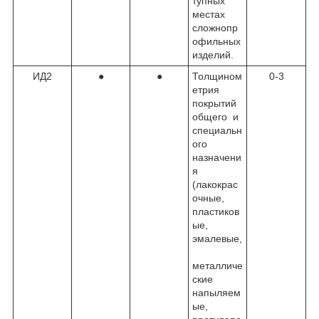
тупных
местах
сложнопр
офильных
изделий.
ИД2
●
●
Толщином
0-3
етрия
покрытий
общего и
специальн
ого
назначени
я
(лакокрас
очные,
пластиков
ые,
эмалевые,
металличе
ские
напыляем
ые,