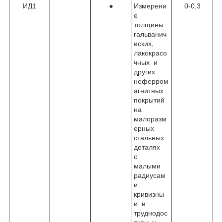
ИД1
●
Измерени
0-0,3
е
толщины
гальванич
еских,
лакокрасо
чных и
других
неферром
агнитных
покрытий
на
малоразм
ерных
стальных
деталях
с
малыми
радиусам
и
кривизны
и в
труднодос