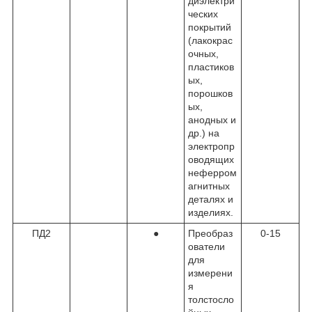
диэлектри
ческих
покрытий
(лакокрас
очных,
пластиков
ых,
порошков
ых,
анодных и
др.) на
электропр
оводящих
неферром
агнитных
деталях и
изделиях.
ПД2
●
Преобраз
0-15
ователи
для
измерени
я
толстосло