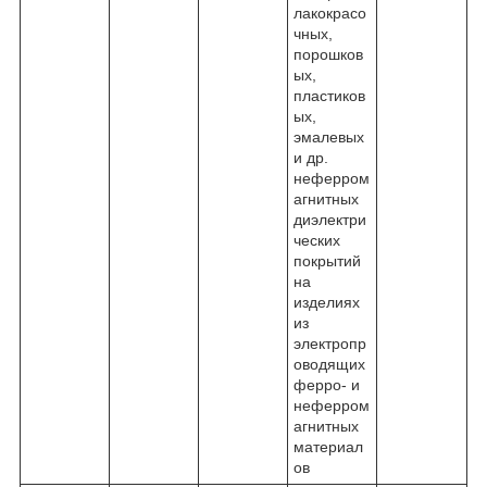
лакокрасо
чных,
порошков
ых,
пластиков
ых,
эмалевых
и др.
неферром
агнитных
диэлектри
ческих
покрытий
на
изделиях
из
электропр
оводящих
ферро- и
неферром
агнитных
материал
ов