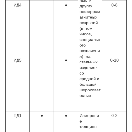
ных и
ИД4
●
0-8
других
неферром
агнитных
покрытий
(в том
числе,
специальн
ого
назначени
я) на
ИД5
●
0-10
стальных
изделиях
со
средней и
большой
шероховат
остью.
ПД1
●
●
Измерени
0-2
е
толщины