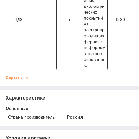
йных
диэлектри
ческих
покрытий
ПД3
●
0-30
на
электропр
оводящих
ферро- и
неферром
агнитных
основания
х.
Скрыть
Характеристики
Основные
Страна производитель
Россия
Условия доставки