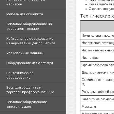
напитков
Новая удобная 
Окраска корпус
Мебель для общепита
Технические х
Тепловое оборудование на
древесном топливе
Номинальная мощнос
Нейтральное оборудование
из нержавейки для общепита
Напряжение питающе
Частота переменного
Упаковочные машины
Число фаз
Оборудование для фаст-фуд
Время разогрева эл
Диапазон автоматич
Сантехническое
оборудование
Стабильность темпе
°С
Весы для общепита и
торговли профессиональные
Размеры рабочей ка
Габаритные размеры
Тепловое оборудование
электрическое
Масса, кг
Материал камеры, в