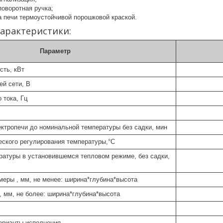
поворотная ручка;
а печи термоустойчивой порошковой краской.
арактеристики:
Параметр
ть, кВт
й сети, В
 тока, Гц
ектропечи до номинальной температуры без садки, мин
еского регулирования температуры,°С
ратуры в установившемся тепловом режиме, без садки,
меры , мм, не менее: ширина*глубина*высота
, мм, не более: ширина*глубина*высота
арианты исполнения