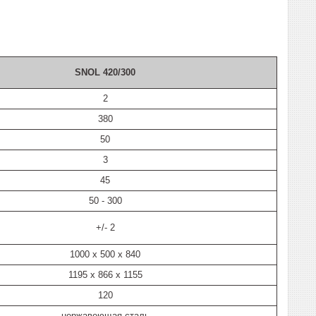
SNOL 420/300
2
380
50
3
45
50 - 300
+/- 2
1000 х 500 х 840
1195 х 866 х 1155
120
нержавеющая сталь