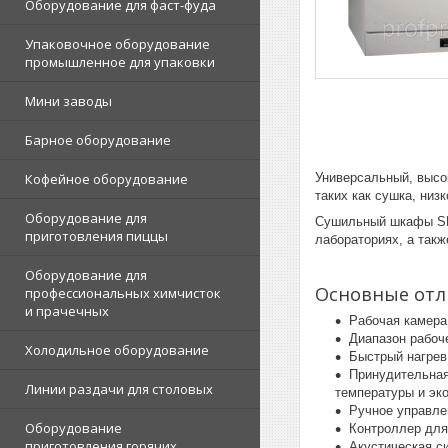
Оборудование для фаст-фуда
Упаковочное оборудование
промышленное для упаковки
Мини заводы
Барное оборудование
Универсальный, высо
Кофейное оборудование
таких как сушка, низ
Оборудование для
Сушильный шкафы SNO
приготовления пиццы
лабораториях, а так
Оборудование для
Основные отл
профессиональных химчисток
и прачечных
Рабочая камера
Диапазон рабоч
Холодильное оборудование
Быстрый нагрев
Принудительная
Линии раздачи для столовых
температуры и эк
Ручное управле
Оборудование
Контроллер для
приготовления горячих
Акустическая с