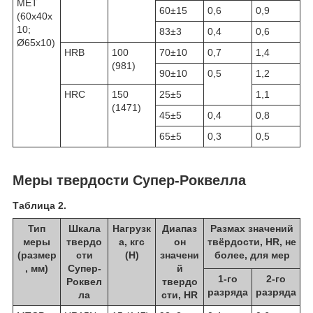
МЕТ
60±15
0,6
0,9
(60х40х
10;
83±3
0,4
0,6
Ø65х10)
HRB
100
70±10
0,7
1,4
(981)
90±10
0,5
1,2
HRC
150
25±5
1,1
(1471)
45±5
0,4
0,8
65±5
0,3
0,5
Меры твердости Супер-Роквелла
Таблица 2.
Тип
Шкала
Нагрузк
Диапаз
Размах значений
меры
твердо
а, кгс
он
твёрдости, HR, не
(размер
сти
(Н)
значени
более, для мер
, мм)
Супер-
й
1-го
2-го
Роквел
твердо
разряда
разряда
ла
сти, HR