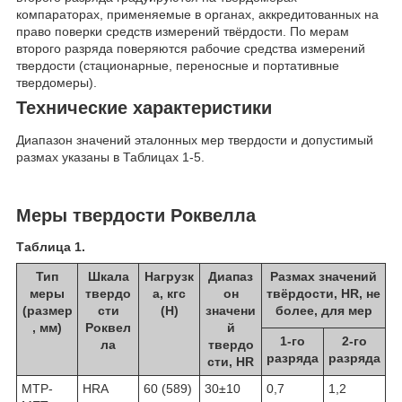
компараторах, применяемые в органах, аккредитованных на
право поверки средств измерений твёрдости. По мерам
второго разряда поверяются рабочие средства измерений
твердости (стационарные, переносные и портативные
твердомеры).
Технические характеристики
Диапазон значений эталонных мер твердости и допустимый
размах указаны в Таблицах 1-5.
Меры твердости Роквелла
Таблица 1.
Тип
Шкала
Нагрузк
Диапаз
Размах значений
меры
твердо
а, кгс
он
твёрдости, HR, не
(размер
сти
(Н)
значени
более, для мер
, мм)
Роквел
й
1-го
2-го
ла
твердо
разряда
разряда
сти, HR
МТР-
HRA
60 (589)
30±10
0,7
1,2