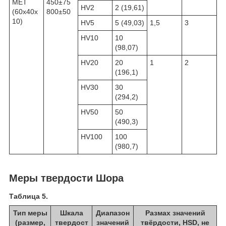
МЕТ
450±75
HV2
2 (19,61)
(60х40х
800±50
10)
HV5
5 (49,03)
1,5
3
HV10
10
(98,07)
HV20
20
1
2
(196,1)
HV30
30
(294,2)
HV50
50
(490,3)
HV100
100
(980,7)
Меры твердости Шора
Таблица 5.
Тип меры
Шкала
Диапазон
Размах значений
(размер,
твердост
значений
твёрдости, HSD, не