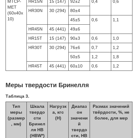
МТСР-
HR15N
15 (147)
92±2
0,4
0,6
МЕТ
HR30N
30 (294)
80±4
(60х40х
10)
45±5
0,6
1,1
HR45N
45 (441)
49±6
HR15T
15 (147)
90±3
0,6
1,0
HR30T
30 (294)
76±6
0,7
1,2
50±5
1,2
1,8
HR45T
45 (441)
60±10
0,6
1,2
Меры твердости Бринелля
Таблица 3.
Тип
Шкала
Нагрузк
Диапаз
Размах значений
меры
твердо
а, кгс
он
твёрдости, %, не
(размер
сти
(Н)
значени
более, для мер
, мм)
Бринел
й
ля HB
твердо
(НBW*)
сти, HB