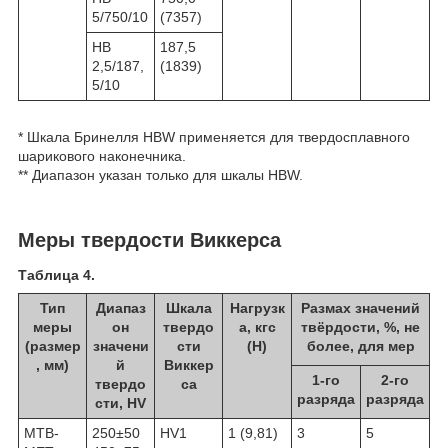
5/750/10
(7357)
HB
187,5
2,5/187,
(1839)
5/10
* Шкала Бринелля HBW применяется для твердосплавного
шарикового наконечника.
** Диапазон указан только для шкалы HBW.
Меры твердости Виккерса
Таблица 4.
Тип
Диапаз
Шкала
Нагрузк
Размах значений
меры
он
твердо
а, кгс
твёрдости, %, не
(размер
значени
сти
(Н)
более, для мер
, мм)
й
Виккер
1-го
2-го
твердо
са
разряда
разряда
сти, HV
МТВ-
250±50
HV1
1 (9,81)
3
5