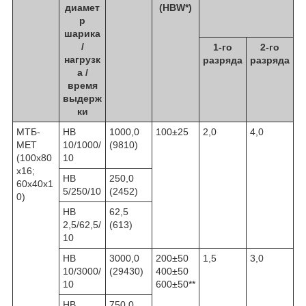
диамет
(HBW*)
р
шарика
/
1-го
2-го
нагрузк
разряда
разряда
а /
время
выдерж
ки
МТБ-
HB
1000,0
100±25
2,0
4,0
МЕТ
10/1000/
(9810)
(100х80
10
х16;
HB
250,0
60х40х1
5/250/10
(2452)
0)
HB
62,5
2,5/62,5/
(613)
10
HB
3000,0
200±50
1,5
3,0
10/3000/
(29430)
400±50
10
600±50**
HB
750,0