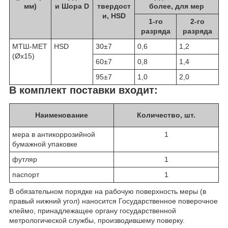
мм)
и Шора D
твердост
более, для мер
и, HSD
1-го
2-го
разряда
разряда
МТШ-МЕТ
HSD
30±7
0,6
1,2
(Øх15)
60±7
0,8
1,4
95±7
1,0
2,0
В комплект поставки входит:
Наименование
Количество, шт.
мера в антикоррозийной
1
бумажной упаковке
футляр
1
паспорт
1
В обязательном порядке на рабочую поверхность меры (в
правый нижний угол) наносится Государственное поверочное
клеймо, принадлежащее органу государственной
метрологической службы, производившему поверку.