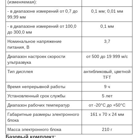
(изменяемая):
- в диапазоне измерений от 0,7 до
0,1 мм; 0,01 мм
99,99 мм
- в диапазоне измерений от 100,0
0,1 мм
до 300,0 мм
Номинальное напряжение
3,7
питания, В
Диапазон настроек скоpости
от 500 до 19 999 м/с
yльтpазвyка
Тип дисплея
антибликовый, цветной
TFT
Время непрерывной работы
9 ч
Установленный срок службы
5 лет
Диапазон рабочих температур
от -20°С до +50°С
Габаритные размеры электpонного
161 х 70 х 24 мм
блока
Масса электронного блока
210 г
Базовый комплект: