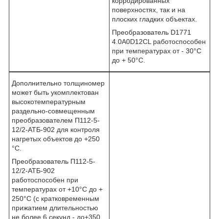
корродированных
поверхностях, так и на
плоских гладких объектах.
Преобразователь D1771
4.0A0D12CL работоспособен
при температурах от - 30°С
до + 50°С.
Дополнительно толщиномер
может быть укомплектован
высокотемпературным
раздельно-совмещенным
преобразователем П112-5-
12/2-АТБ-902 для контроля
нагретых объектов до +250
°С.
Преобразователь П112-5-
12/2-АТБ-902
работоспособен при
температурах от +10°С до +
250°С (с кратковременным
прижатием длительностью
не более 6 секунд - до+350