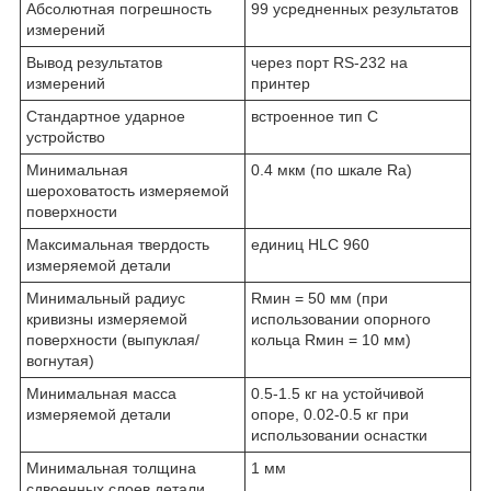
Абсолютная погрешность
99 усредненных результатов
измерений
Вывод результатов
через порт RS-232 на
измерений
принтер
Стандартное ударное
встроенное тип С
устройство
Минимальная
0.4 мкм (по шкале Ra)
шероховатость измеряемой
поверхности
Максимальная твердость
единиц HLC 960
измеряемой детали
Минимальный радиус
Rмин = 50 мм (при
кривизны измеряемой
использовании опорного
поверхности (выпуклая/
кольца Rмин = 10 мм)
вогнутая)
Минимальная масса
0.5-1.5 кг на устойчивой
измеряемой детали
опоре, 0.02-0.5 кг при
использовании оснастки
Минимальная толщина
1 мм
сдвоенных слоев детали