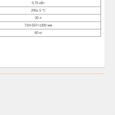
0,75 кВт
200± 5 °С
30 л
710×507×1300 мм
60 кг