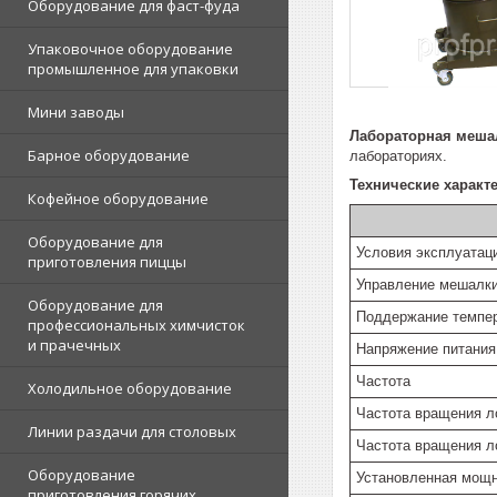
Оборудование для фаст-фуда
Упаковочное оборудование
промышленное для упаковки
Мини заводы
Лабораторная меша
Барное оборудование
лабораториях.
Технические характ
Кофейное оборудование
Оборудование для
Условия эксплуатац
приготовления пиццы
Управление мешалк
Оборудование для
Поддержание темпе
профессиональных химчисток
и прачечных
Напряжение питания
Частота
Холодильное оборудование
Частота вращения л
Линии раздачи для столовых
Частота вращения л
Оборудование
Установленная мощн
приготовления горячих