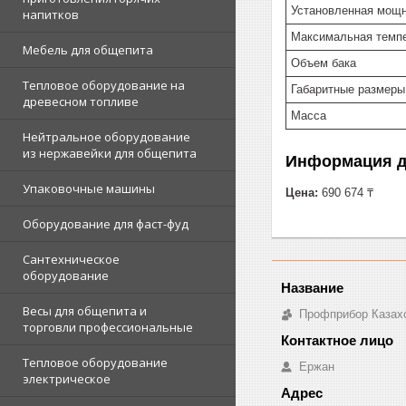
Установленная мощн
напитков
Максимальная темпе
Мебель для общепита
Объем бака
Тепловое оборудование на
Габаритные размеры
древесном топливе
Масса
Нейтральное оборудование
из нержавейки для общепита
Информация д
Упаковочные машины
Цена:
690 674 ₸
Оборудование для фаст-фуд
Сантехническое
оборудование
Весы для общепита и
Профприбор Казах
торговли профессиональные
Тепловое оборудование
Ержан
электрическое