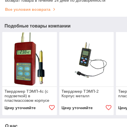
Возврат товара в течение 14 дней по договоренности
Все условия возврата
Подобные товары компании
Твердомер ТЭМП-4с (с
Твердомер ТЭМП-2
Тве
подсветкой) в
Корпус металл
плас
пластмассовом корпусе
Цену уточняйте
Цену уточняйте
Цен
О нас