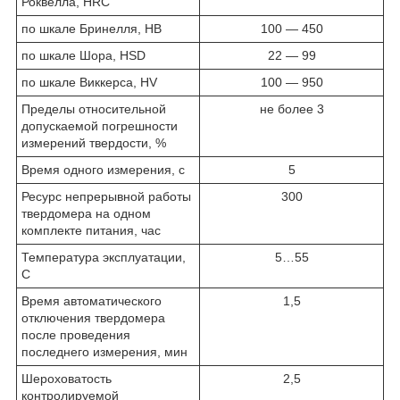
Роквелла, HRC
по шкале Бринелля, HB
100 — 450
по шкале Шора, HSD
22 — 99
по шкале Виккерса, HV
100 — 950
Пределы относительной
не более 3
допускаемой погрешности
измерений твердости, %
Время одного измерения, с
5
Ресурс непрерывной работы
300
твердомера на одном
комплекте питания, час
Температура эксплуатации,
5…55
С
Время автоматического
1,5
отключения твердомера
после проведения
последнего измерения, мин
Шероховатость
2,5
контролируемой