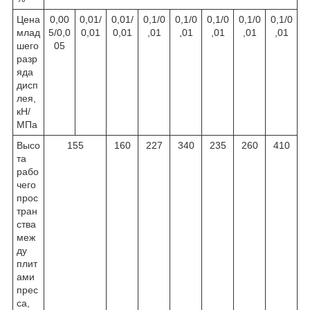
Цена
0,00
0,01/
0,01/
0,1/0
0,1/0
0,1/0
0,1/0
0,1/0
млад
5/0,0
0,01
0,01
,01
,01
,01
,01
,01
шего
05
разр
яда
дисп
лея,
кН/
МПа
Высо
155
160
227
340
235
260
410
та
рабо
чего
прос
тран
ства
меж
ду
плит
ами
прес
са,