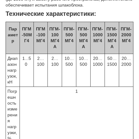
обеспечивает испытания шлакоблока.
Технические характеристики:
Пар
ПГМ
ПГМ
ПГМ-
ПГМ-
ПГМ-
ПГМ-
ПГМ-
ПГМ-
амет
-50
М
-100
100
500
500
1000
1500
2000
р
Г4
МГ4
МГ4
МГ4
МГ4
МГ4
МГ4
МГ4
А
А
А
Диап
1...5
2…
2…
10…
10…
20…
50…
20…
азон
0
100
100
500
500
1000
1500
2000
нагр
узок,
кН
Погр
1
ешн
ость
изме
рени
я
нагр
узки,
%