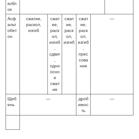
кобл
ок
Асф
сжатие,
сжат
сжат
сжат
—
альт
раскол,
ие,
ие,
ие,
обет
изгиб
раск
раск
раск
он
ол,
ол,
ол,
изгиб
изгиб
изгиб
,
,
сдвиг
прес
,
сова
одно
ние
осно
е
сжат
ие
Щеб
—
дроб
—
ень
имос
ть