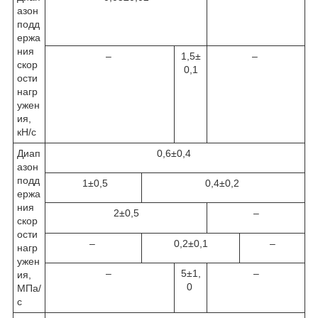
азон
подд
ержа
ния
–
1,5±
–
скор
0,1
ости
нагр
ужен
ия,
кН/с
Диап
0,6±0,4
азон
подд
1±0,5
0,4±0,2
ержа
ния
2±0,5
–
скор
ости
–
0,2±0,1
–
нагр
ужен
–
5±1,
–
ия,
0
МПа/
с