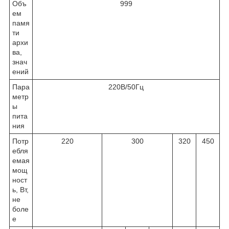
Объ
999
ем
памя
ти
архи
ва,
знач
ений
Пара
220В/50Гц
метр
ы
пита
ния
Потр
220
300
320
450
ебля
емая
мощ
ност
ь, Вт,
не
боле
е