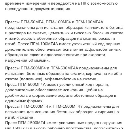
временем измерения и передаются на ПК с возможностью
последующего документирования.
Прессы ПГМ-50МГ4, ПГМ-100МГ4 и ПГМ-100МГ4А
предназначены для испытания образцов из ячеистого бетона
и раствора на сжатие, цементных и гипсовых балок на сжатие
и изгиб, асфальтобетонных образцов на сжатие, раскол и
изгиб. Пресс ПГМ-100МГ4А имеет увеличенный ход поршня,
дополнительно обеспечивает испытания асфальтобетонных
образцов на сдвиг и одноосное сжатие при скорости
нагружения 50 мм/мин.
Прессы ПГМ-500МГ4 и ПГМ-500МГ4А предназначены для
испытания бетонных образцов на сжатие, кирпича на изгиб и
сжатие (половинок), асфальтобетона на сжатие.
Пресс ПГМ-500МГ4А имеет увеличенный ход поршня,
дополнительно обеспечивает испытания щебня на
дробимость и формование асфальтобетонных образцов в
одиночных формах.
Прессы ПГМ-1000МГ4 и ПГМ-1500МГ4 предназначены для
испытания для испытания бетонных образцов и кирпича на
изгиб и сжатие
Пресс ПГМ-1500МГ4 имеет увеличенные предел нагружения
(до 1500 кН) и высоту рабочего пространства, дополнительно