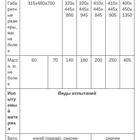
Габа
315х480х700
320х
320х
410х
410х
400х
ритн
445х
445х
445х
445х
450х
ые
800
945
845
905
1350
разм
еры,
мм,
не
боле
е
Масс
60
70
140
180
200
250
405
а, кг,
не
боле
е
Исп
Виды испытаний
ыту
емы
й
мате
риа
л
Бето
изгиб (призм), сжатие
сжатие