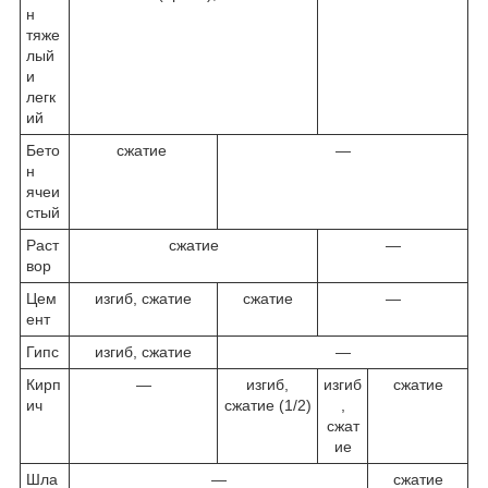
н
тяже
лый
и
легк
ий
Бето
сжатие
—
н
ячеи
стый
Раст
сжатие
—
вор
Цем
изгиб, сжатие
сжатие
—
ент
Гипс
изгиб, сжатие
—
Кирп
—
изгиб,
изгиб
сжатие
ич
сжатие (1/2)
,
сжат
ие
Шла
—
сжатие