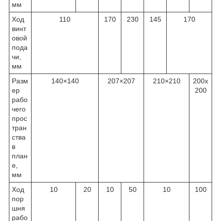
мм
Ход
110
170
230
145
170
винт
овой
пода
чи,
мм
Разм
140×140
207×207
210×210
200x
ер
200
рабо
чего
прос
тран
ства
в
план
е,
мм
Ход
10
20
10
50
10
100
пор
шня
рабо