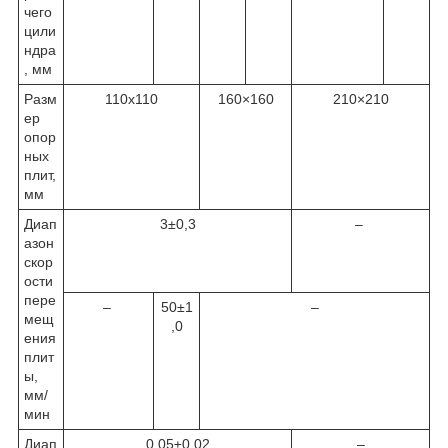
чего
цили
ндра
, мм
Разм
110х110
160×160
210×210
ер
опор
ных
плит,
мм
Диап
3±0,3
–
азон
скор
ости
пере
–
50±1
–
мещ
,0
ения
плит
ы,
мм/
мин
Диап
0,05±0,02
–