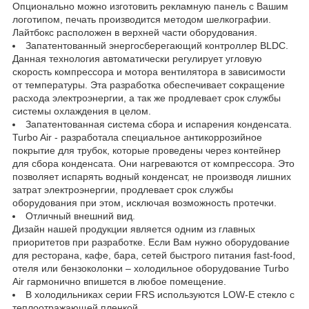
Опционально можно изготовить рекламную панель с Вашим
логотипом, печать производится методом шелкографии.
Лайтбокс расположен в верхней части оборудования.
Запатентованный энергосберегающий контроллер BLDC.
Данная технология автоматически регулирует угловую
скорость компрессора и мотора вентилятора в зависимости
от температуры. Эта разработка обеспечивает сокращение
расхода электроэнергии, а так же продлевает срок службы
системы охлаждения в целом.
Запатентованная система сбора и испарения конденсата.
Turbo Air - разработала специальное антикоррозийное
покрытие для трубок, которые проведены через контейнер
для сбора конденсата. Они нагреваются от компрессора. Это
позволяет испарять водный конденсат, не производя лишних
затрат электроэнергии, продлевает срок службы
оборудования при этом, исключая возможность протечки.
Отличный внешний вид.
Дизайн нашей продукции является одним из главных
приоритетов при разработке. Если Вам нужно оборудование
для ресторана, кафе, бара, сетей быстрого питания fast-food,
отеля или бензоколонки – холодильное оборудование Turbo
Air гармонично впишется в любое помещение.
В холодильниках серии FRS используются LOW-E стекло с
теплоотражающей пленкой.