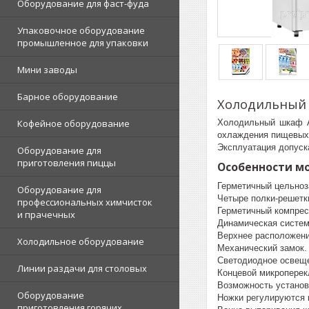
Оборудование для фаст-фуда
Упаковочное оборудование
промышленное для упаковки
Мини заводы
Барное оборудование
Холодильный 
Холодильный шкаф A
Кофейное оборудование
охлаждения пищевых п
Эксплуатация допуск
Оборудование для
приготовления пиццы
Особенности м
Герметичный цельноз
Оборудование для
Четыре полки-решетки
профессиональных химчисток
Герметичный компрес
и прачечных
Динамическая систем
Верхнее расположени
Холодильное оборудование
Механический замок.
Светодиодное освеще
Линии раздачи для столовых
Концевой микроперек
Возможность установк
Оборудование
Ножки регулируются 
приготовления горячих