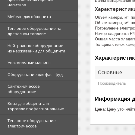
Ванна выпаривания к
напитков
Характеристик
Мебель для общепита
Объем камеры, м³, п
Объем камеры, м³, по
Тепловое оборудование на
Потребление электроэ
древесном топливе
Номер хладогента R4
Общая масса хладаген
Толщина стенок каме
Нейтральное оборудование
из нержавейки для общепита
Характеристик
Упаковочные машины
Основные
Оборудование для фаст-фуд
Производитель
Сантехническое
оборудование
Информация д
Весы для общепита и
торговли профессиональные
Цена:
Цену уточняйт
Тепловое оборудование
электрическое