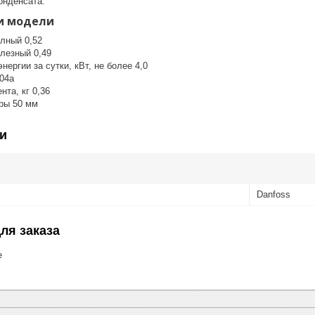
онденсата.
и модели
олный 0,52
лезный 0,49
нергии за сутки, кВт, не более 4,0
04а
та, кг 0,36
ры 50 мм
и
Danfoss
ля заказа
е