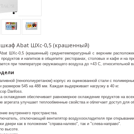
шкаф Abat ШХс-0,5 (крашенный)
bat ШХс-0,5 (крашенный) среднетемпературный с верхним расположен
родуктов и напитков в общепите: ресторанах, столовых и кафе и на пр
ается при температуре окружающего воздуха до +43 С, относительной в
одели
аливной (пенополиуретаном) корпус из оцинкованной стали с полимерны
 размером 545 на 488 мм. Каждая выдерживает нагрузку в 40 кг.
сор Danfoss.
а охлаждения обеспечивает равномерное охлаждение продуктов на всех
е агрегата улучшает теплообменные свойства и облегчает доступ для о
ние внутреннего пространства.
лючатель, отключающий вентилятор воздухоохладителя при открывании
и двери как в положении "справа-налево", так и "слева-направо".
по высоте.