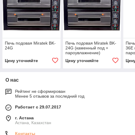
Печь подовая Miratek BK-
Печь подовая Miratek BK-
Печь
24G
24G (каменный под +
36E 
пароувлажнение)
пар
Цену уточняйте
Цену уточняйте
Цен
О нас
Рейтинг не сформирован
Менее 5 отзывов за последний год
Работает с 29.07.2017
г. Астана
Астана, Казахстан
Контакты