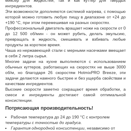
миксер для жидкостей, так и как куттер для твердых
ингредиентов
.
Эти возможности дополняются системой нагрева, с помощью
которой можно готовить любую пищу в диапазоне от +24 до
+190 °C, при этом перемешивая на разных скоростях.
Профессиональный двигатель вращает ножи на скорости от 0
до 12 500 об/мин - он может рубить, делать эмульсию,
превращать в жидкость, смешивать и взбивать любые
продукты за короткое время.
Чаша из нержавеющей стали с мерными насечками вмещает
в себя 2 литра сырья.
Многие задачи на кухне выполняются с использованием
обычных куттеров, работающих на скоростях не выше 3000
об/м, но благодаря 26 скоростям HotmixPRO Breeze, эти
задачи делаются намного быстрее и без ущерба свойствам и
качествам ингредиентов.
Высокие скорости заметно сокращают время обработки, а
смеси и ингредиенты достигают самой оптимальной
консистенции.
Потрясающая производительность!
Рабочая температура до 24 до 190 °C с контролем
температуры
с точностью до градуса
.
Гарантия однородной консистенции
, независимо от