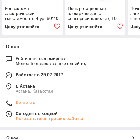
Конвектомат
Печь ротационная
Печь
электрический
электрическая с
элек
вместимостью 4 ур. 60*40
сенсорной панелью, 10
с по
см с функцией гриля,
ур. 60*40 см Kocateq FR
EPC
Цену уточняйте
Цену уточняйте
Цен
увлажнением Kocateq
mini 10 EN (40x60)
YXD 4S 60x40
О нас
Рейтинг не сформирован
Менее 5 отзывов за последний год
Работает с 29.07.2017
г. Астана
Астана, Казахстан
Контакты
Сегодня выходной
Показать весь график работы
О нас