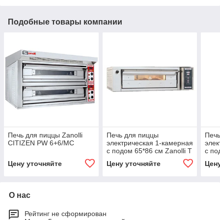
Подобные товары компании
Печь для пиццы Zanolli
Печь для пиццы
Печь
CITIZEN PW 6+6/MC
электрическая 1-камерная
элек
с подом 65*86 см Zanolli T
с по
Polis PW 2S ST/MC18
T Po
Цену уточняйте
Цену уточняйте
Цен
О нас
Рейтинг не сформирован