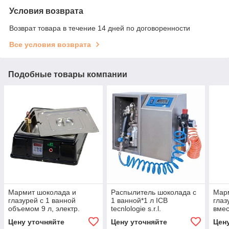
Условия возврата
Возврат товара в течение 14 дней по договоренности
Все условия возврата
Подобные товары компании
Мармит шоколада и
Распылитель шоколада с
Мар
глазурей с 1 ванной
1 ванной*1 л ICB
глаз
объемом 9 л, электр.
tecnlologie s.r.l.
вмес
термостат ICB tecnlologie
09.1CHOC1
tecnl
Цену уточняйте
Цену уточняйте
Цен
s.r.l. 09.SC9LD
14.