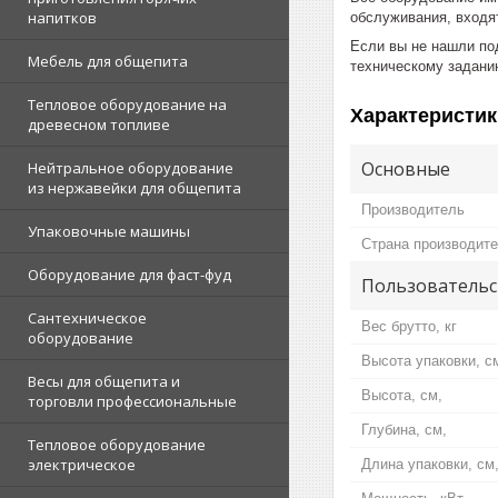
напитков
обслуживания, входят
Если вы не нашли по
Мебель для общепита
техническому задани
Тепловое оборудование на
Характеристик
древесном топливе
Основные
Нейтральное оборудование
из нержавейки для общепита
Производитель
Упаковочные машины
Страна производит
Оборудование для фаст-фуд
Пользовательс
Сантехническое
Вес брутто, кг
оборудование
Высота упаковки, с
Весы для общепита и
Высота, см,
торговли профессиональные
Глубина, см,
Тепловое оборудование
электрическое
Длина упаковки, см