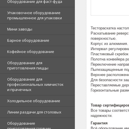
Оборудование для фаст-фуда
Упаковочное оборудование
промышленное для упаковки
Тестораскатка настол
Мини заводы
Раскатывание реверс
поверхностью.
Барное оборудование
Корпус из алюминия.
Интервал регулировк
Кофейное оборудование
Пластиковый скребок
Полотна конвейера р
Оборудование для
Переключение направ
приготовления пиццы
Пылезащищенные подш
Верхнее расположени
Оборудование для
Для безопасности за
профессиональных химчисток
Переставляемые держ
и прачечных
Горизонтальные разм
Холодильное оборудование
Товар сертифициро
Все товары соответс
Линии раздачи для столовых
надежности.
Оборудование
Гарантия
приготовления горячих
Всё оборудование им