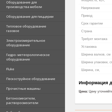
Мощность, кВт,
Оборудование для
производства мебели
Напряжение
Привод
Оборудование для пиццерии
Срок гарантии
Тепловое оборудование
газовое
Страна
Требует монтажа
Электроизмерительное
оборудование
Установка
Ширина валков, см
Гидро- метеорологическое
оборудование
Ширина упаковки, с
Fluke
Ширина, см,
Пескоструйное оборудование
Информация д
Прочистные машины
Цена:
Цену уточняйт
Бетоносмесители,
растворосмесители