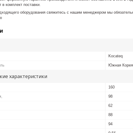
 в комплект поставки.
дходящего оборудования свяжитесь с нашим менеджером мы обязательн
ю
и
Kocateq
ель
Южная Корея
кие характеристики
160
м,
98
62
88
,
94