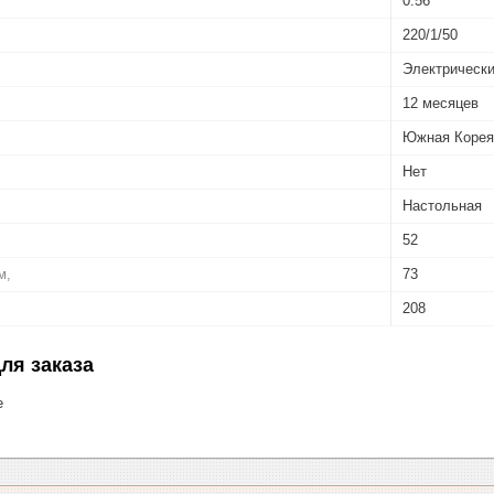
0.56
220/1/50
Электрическ
12 месяцев
Южная Корея
Нет
Настольная
52
м,
73
208
ля заказа
е