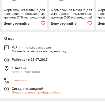
Формовочная машина для
Формовочная машина для
Фор
изготовления пельменных
изготовления пельменных
изго
кружков Ø75 мм толщиной
кружков Ø60 мм толщиной
круж
1.6 мм Kocateq OMJ round
1.6 мм Kocateq OMJ round
2 мм
Цену уточняйте
Цену уточняйте
Цен
C 75/1.6
A 60/1.6
70/2
О нас
Рейтинг не сформирован
Менее 5 отзывов за последний год
Работает с 29.07.2017
г. Астана
Астана, Казахстан
Контакты
Сегодня выходной
Показать весь график работы