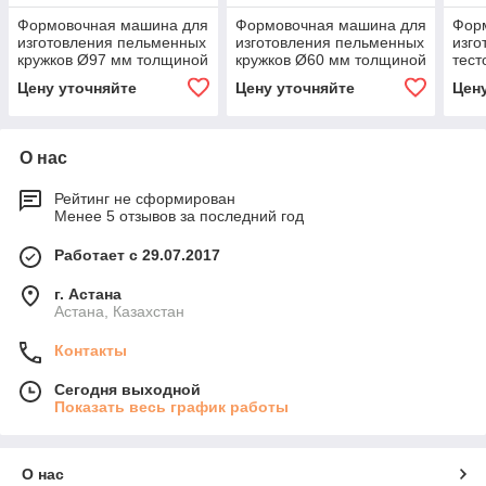
Формовочная машина для
Формовочная машина для
Фор
изготовления пельменных
изготовления пельменных
изго
кружков Ø97 мм толщиной
кружков Ø60 мм толщиной
тест
3.5 мм Kocateq OMJ round
1.6 мм Kocateq OMJ round
элли
Цену уточняйте
Цену уточняйте
Цен
F 97/3.5
A 60/1.6
тол
О нас
Рейтинг не сформирован
Менее 5 отзывов за последний год
Работает с 29.07.2017
г. Астана
Астана, Казахстан
Контакты
Сегодня выходной
Показать весь график работы
О нас