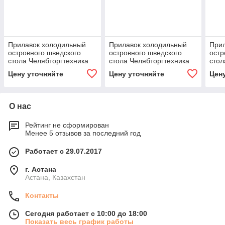
Прилавок холодильный
Прилавок холодильный
При
островного шведского
островного шведского
остр
стола Челябторгтехника
стола Челябторгтехника
стол
RС53BS
RС52SP
RС5
Цену уточняйте
Цену уточняйте
Цен
О нас
Рейтинг не сформирован
Менее 5 отзывов за последний год
Работает с 29.07.2017
г. Астана
Астана, Казахстан
Контакты
Сегодня работает с 10:00 до 18:00
Показать весь график работы