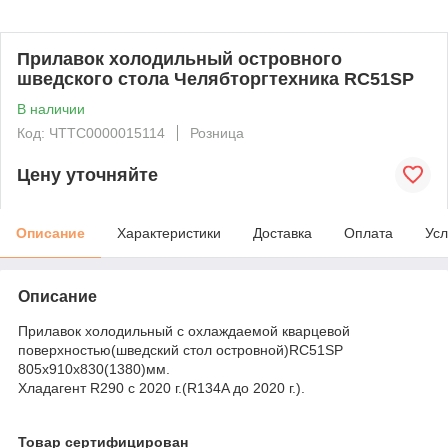
Прилавок холодильный островного
шведского стола Челябторгтехника RС51SP
В наличии
Код: ЧТТС0000015114
Розница
Цену уточняйте
Описание
Характеристики
Доставка
Оплата
Усл
Описание
Прилавок холодильный с охлаждаемой кварцевой
поверхностью(шведский стол островной)RС51SP
805х910х830(1380)мм.
Хладагент R290 c 2020 г.(R134A до 2020 г.).
Товар сертифицирован