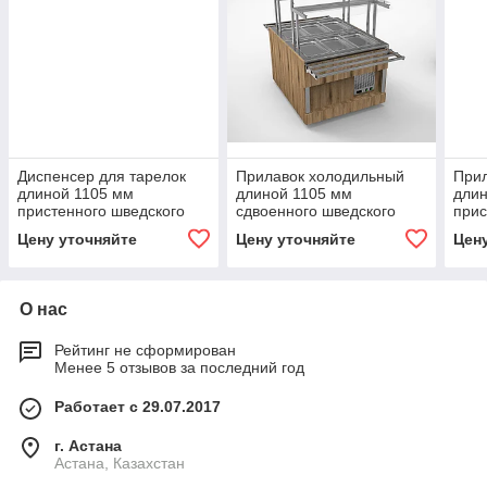
Диспенсер для тарелок
Прилавок холодильный
При
длиной 1105 мм
длиной 1105 мм
длин
пристенного шведского
сдвоенного шведского
прис
стола Челябторгтехника
стола Челябторгтехника
стол
Цену уточняйте
Цену уточняйте
Цен
RD42АP
RС42А2
RС4
О нас
Рейтинг не сформирован
Менее 5 отзывов за последний год
Работает с 29.07.2017
г. Астана
Астана, Казахстан