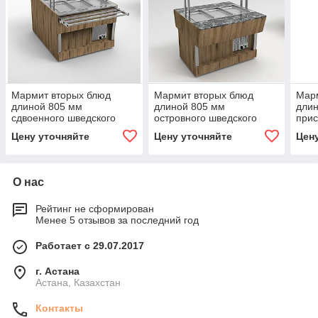
Мармит вторых блюд
Мармит вторых блюд
Мар
длиной 805 мм
длиной 805 мм
дли
сдвоенного шведского
островного шведского
прис
стола Челябторгтехника
стола Челябторгтехника
стол
Цену уточняйте
Цену уточняйте
Цен
RМ41А2
RM41S
RМ4
О нас
Рейтинг не сформирован
Менее 5 отзывов за последний год
Работает с 29.07.2017
г. Астана
Астана, Казахстан
Контакты