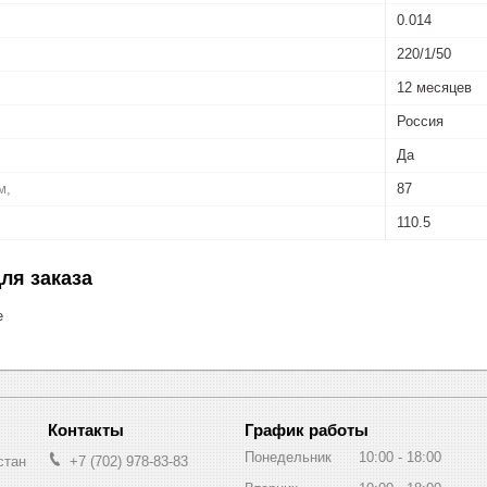
0.014
220/1/50
12 месяцев
Россия
Да
м,
87
110.5
ля заказа
е
График работы
Понедельник
10:00
18:00
стан
+7 (702) 978-83-83