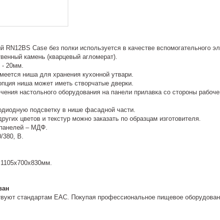
й RN12ВS Case без полки используется в качестве вспомогательного эл
венный камень (кварцевый агломерат).
- 20мм.
меется ниша для хранения кухонной утвари.
опция ниша может иметь створчатые дверки.
чения настольного оборудования на панели прилавка со стороны рабоч
одиодную подсветку в нише фасадной части.
гих цветов и текстур можно заказать по образцам изготовителя.
панелей – МДФ.
380, В.
 1105х700х830мм.
ван
твуют стандартам EAC. Покупая профессиональное пищевое оборудовани