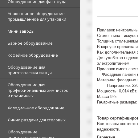
Оборудование для фаст-фуда
Упаковочное оборудование
промышленное для упаковки
Прилавок нейтральны
Мини заводы
Столешница - искусст
Толщина столешницы 
Барное оборудование
В корпусе прилавка и
Как дополнительная 
Кофейное оборудование
Для удобства подклю
электропитанием.
Оборудование для
Прилавок имеет свет
приготовления пиццы
Фасадные панели дру
Материал фасадных 
Оборудование для
Напряжение: 220/
профессиональных химчисток
Мощность: 0,014 кВт.
и прачечных
Масса 92кг.
Габаритные размеры:
Холодильное оборудование
Товар сертифициро
Линии раздачи для столовых
Все товары соответс
надежности.
Оборудование
приготовления горячих
Гарантия