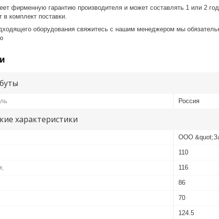
еет фирменную гарантию производителя и может составлять 1 или 2 год
 в комплект поставки.
дходящего оборудования свяжитесь с нашим менеджером мы обязательн
ю
и
буты
ель
Россия
кие характеристики
ООО &quot;За
110
м,
116
86
70
,
124.5