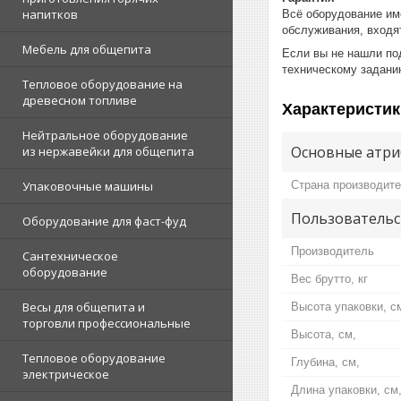
напитков
Всё оборудование им
обслуживания, входят
Мебель для общепита
Если вы не нашли по
техническому задани
Тепловое оборудование на
древесном топливе
Характеристик
Нейтральное оборудование
Основные атри
из нержавейки для общепита
Страна производит
Упаковочные машины
Пользовательс
Оборудование для фаст-фуд
Производитель
Сантехническое
оборудование
Вес брутто, кг
Весы для общепита и
Высота упаковки, с
торговли профессиональные
Высота, см,
Тепловое оборудование
Глубина, см,
электрическое
Длина упаковки, см