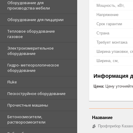
Оборудование для
Мощность, кВт,
производства мебели
Напряжение
Оборудование для пиццерии
Срок гарантии
Тепловое оборудование
Страна
газовое
Требует монтажа
Электроизмерительное
Ширина упаковки, с
оборудование
Ширина, см,
Гидро- метеорологическое
оборудование
Информация д
Fluke
Цена:
Цену уточняйт
Пескоструйное оборудование
Прочистные машины
Бетоносмесители,
растворосмесители
Профприбор Казах