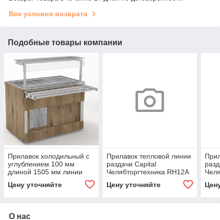
Все условия возврата
Подобные товары компании
Прилавок холодильный с
Прилавок тепловой линии
Прил
углублением 100 мм
раздачи Capital
разд
длиной 1505 мм линии
Челябторгтехника RH12А
Челя
раздачи Capital
Capital
Capi
Цену уточняйте
Цену уточняйте
Цен
Челябторгтехника RC13A
Capital
О нас