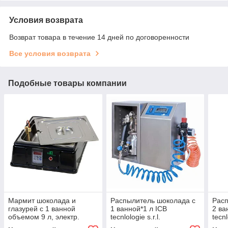
Условия возврата
Возврат товара в течение 14 дней по договоренности
Все условия возврата
Подобные товары компании
Мармит шоколада и
Распылитель шоколада с
Расп
глазурей с 1 ванной
1 ванной*1 л ICB
2 ва
объемом 9 л, электр.
tecnlologie s.r.l.
tecnl
термостат ICB tecnlologie
09.1CHOC1
09.