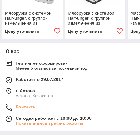
Мясорубка с системой
Мясорубка с системой
Мясо
Half-unger, с группой
Half-unger, с группой
Half
измельчения из
измельчения из
изме
нержавеющей стали, с
нержавеющей стали, c
нерж
Цену уточняйте
Цену уточняйте
Цен
реверсом, 380/3/50 Fama
реверсом, 380/3/50 Fama
реве
О нас
Рейтинг не сформирован
Менее 5 отзывов за последний год
Работает с 29.07.2017
г. Астана
Астана, Казахстан
Контакты
Сегодня работает с 10:00 до 18:00
Показать весь график работы