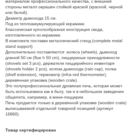
материалом профессионального качества, с внешней
стороны металл окрашен стойкой краской (красной, черной
или белой).
Диаметр дымохода 15 см.
Под из теплоаккумулирующей керамики.
Классическая куполообразная конструкция свода,
изготовленного из керамики.
В комплекте поставки металлический стенд (complete metal
stand support).
Дополнительно поставляются: колеса (wheels), дымоход
длиной 50 см (flue h 50 cm), пиццериные принадлежности
(shovels set 3 pcs), держатели пиццерийного инвентаря
(shovels holder 2 pcs), колпак дымохода (rain cap), полка
(shelf extension), термометр (infra-red thermometer),
деревянная упаковка (wooden crate).
Это полупрофессиональная дровяная печь, которая может
быть использована как в быту, так и в небольшом заведении
общепита, например, в мини-пиццерии.
Печь продается только в деревянной упаковке (wooden crate)
выписываемой отдельной товарной позицией (артикул
16860).
Товар сертифицирован