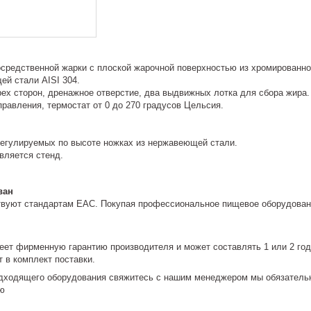
осредственной жарки с плоской жарочной поверхностью из хромированно
ей стали AISI 304.
рех сторон, дренажное отверстие, два выдвижных лотка для сбора жира.
равления, термостат от 0 до 270 градусов Цельсия.
регулируемых по высоте ножках из нержавеющей стали.
вляется стенд.
ван
твуют стандартам EAC. Покупая профессиональное пищевое оборудовани
еет фирменную гарантию производителя и может составлять 1 или 2 год
 в комплект поставки.
дходящего оборудования свяжитесь с нашим менеджером мы обязательн
ю