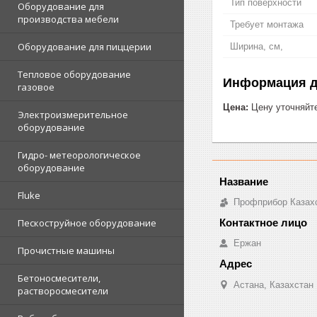
Тип поверхности
Оборудование для
производства мебели
Требует монтажа
Оборудование для пиццерии
Ширина, см,
Тепловое оборудование
Информация д
газовое
Цена:
Цену уточняйт
Электроизмерительное
оборудование
Гидро- метеорологическое
оборудование
Fluke
Профприбор Казах
Пескоструйное оборудование
Ержан
Прочистные машины
Бетоносмесители,
Астана, Казахстан
растворосмесители