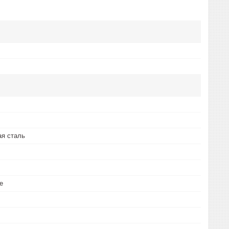
ая сталь
е