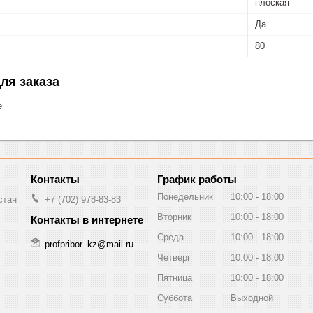
плоская
Да
80
ля заказа
е
График работы
Понедельник
10:00
18:00
стан
+7 (702) 978-83-83
Вторник
10:00
18:00
Среда
10:00
18:00
profpribor_kz@mail.ru
Четверг
10:00
18:00
Пятница
10:00
18:00
Суббота
Выходной