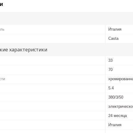
и
ель
Италия
Casta
кие характеристики
33
70
сти
хромированн
5.4
380/3/50
электрическо
24 месяца
Италия