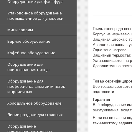
Оборудование для фаст-фуда
Упаковочное оборудование
промышленное для упаковки
Гриль-сковорода неп
Мини заводы
Корпус из нержавеющ
Защитная шторка с т
Барное оборудование
Аналоговая панель уп
Одна зона нагрева.
Кофейное оборудование
Защитный термостат.
Устанавливается на 
Оборудование для
Дополнительно поста
приготовления пиццы
Оборудование для
Товар сертифициро
профессиональных химчисток
Все товары соответс
и прачечных
надежности.
Гарантия
Холодильное оборудование
Всё оборудование им
обслуживания, входят
Линии раздачи для столовых
Если вы не нашли по
техническому задани
Оборудование
приготовления горячих