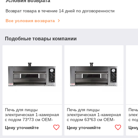
Условия возврата
Возврат товара в течение 14 дней по договоренности
Все условия возврата
Подобные товары компании
Печь для пиццы
Печь для пиццы
Печь
электрическая 1-камерная
электрическая 1-камерная
элек
с подом 73*73 см OEM-
с подом 63*63 см OEM-
с по
ALI DM435EM (OM06582)
ALI DOMITOR PRO 430
ALI
Цену уточняйте
Цену уточняйте
Цен
EM (OM08005)