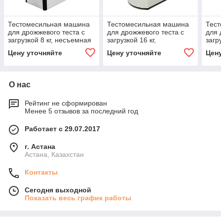
Тестомесильная машина
Тестомесильная машина
Тес
для дрожжевого теста с
для дрожжевого теста с
для 
загрузкой 8 кг, несъемная
загрузкой 16 кг,
загр
дежа 21 л, 2 скорости
несъемная дежа 40 л, 2
несъ
Цену уточняйте
Цену уточняйте
Цен
Kocateq TF 20 ECO
скорости Kocateq TF 40A
скор
О нас
Рейтинг не сформирован
Менее 5 отзывов за последний год
Работает с 29.07.2017
г. Астана
Астана, Казахстан
Контакты
Сегодня выходной
Показать весь график работы