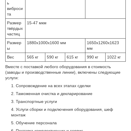
ь
виброси
та
Размер
15-47 мкм
твёрдых
частиц
Размер
1880x1000x1600 мм
1650x1260x1623
ы
мм
Вес
565 кг
590 кг
615 кг
990 кг
1022 кг
Вместе с поставкой любого оборудования в стоимость
(заводы и производственные линии), включены следующие
услуги:
Сопровождение на всех этапах сделки
Таможенная очистка и декларирование
Транспортные услуги
Услуги сборки и подключения оборудования, шеф
монтаж
Обучение персонала
Поставка комплектующих и сервис