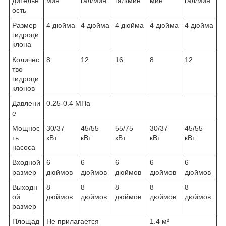
дительн
мин
гал/мин
гал/мин
мин
гал/мин
ость
Размер
4 дюйма
4 дюйма
4 дюйма
4 дюйма
4 дюйма
гидроци
клона
Количес
8
12
16
8
12
тво
гидроци
клонов
Давлени
0.25-0.4 МПа
е
Мощнос
30/37
45/55
55/75
30/37
45/55
ть
кВт
кВт
кВт
кВт
кВт
насоса
Входной
6
6
6
6
6
размер
дюймов
дюймов
дюймов
дюймов
дюймов
Выходн
8
8
8
8
8
ой
дюймов
дюймов
дюймов
дюймов
дюймов
размер
Площад
Не прилагается
1.4 м²