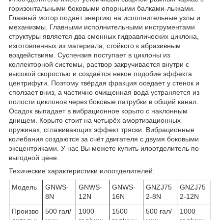
горизонтальными боковыми опорными балками-лыжами.
Главный мотор подаёт энергию на исполнительные узлы и
механизмы. Главными исполнительными инструментами
структуры является два сменных гидравлических циклона,
изготовленных из материала, стойкого к абразивным
воздействиям. Суспензия поступает в циклоны из
коллекторной системы, раствор закручивается внутри с
высокой скоростью и создаётся некое подобие эффекта
центрифуги. Поэтому твёрдая фракция оседает у стенок и
сползает вниз, а частично очищенная вода устраняется из
полости циклонов через боковые патрубки в общий канал.
Осадок выпадает в вибрационное корыто с наклонным
днищем. Корыто стоит на четырёх амортизационных
пружинах, сглаживающих эффект тряски. Вибрационные
колебания создаются за счёт двигателя с двумя боковыми
эксцентриками. У нас Вы можете купить илоотделитель по
выгодной цене.
Техические характеристики илоотделителей:
Модель
GNWS-
GNWS-
GNWS-
GNZJ75
GNZJ75
8N
12N
16N
2-8N
2-12N
Произво
500 гал/
1000
1500
500 гал/
1000