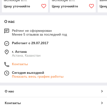
tecnlologie s.r.l.
tecnlologie s.r.l.
ванн
09.1CHOC1
09.1CHOC2
ICB t
Цену уточняйте
Цену уточняйте
Цен
09.S
О нас
Рейтинг не сформирован
Менее 5 отзывов за последний год
Работает с 29.07.2017
г. Астана
Астана, Казахстан
Контакты
Сегодня выходной
Показать весь график работы
О нас
Контакты