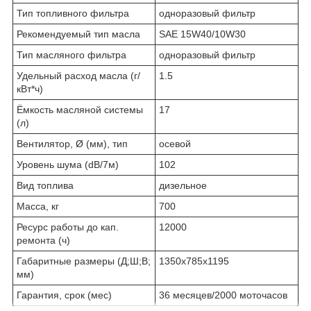
Тип топливного фильтра
одноразовый фильтр
Рекомендуемый тип масла
SAE 15W40/10W30
Тип масляного фильтра
одноразовый фильтр
Удельный расход масла (г/
1.5
кВт*ч)
Ёмкость масляной системы
17
(л)
Вентилятор, Ø (мм), тип
осевой
Уровень шума (dB/7м)
102
Вид топлива
дизельное
Масса, кг
700
Ресурс работы до кап.
12000
ремонта (ч)
Габаритные размеры (Д;Ш;В;
1350x785x1195
мм)
Гарантия, срок (мес)
36 месяцев/2000 моточасов