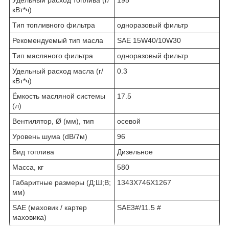
кВт*ч)
Тип топливного фильтра
одноразовый фильтр
Рекомендуемый тип масла
SAE 15W40/10W30
Тип масляного фильтра
одноразовый фильтр
Удельный расход масла (г/
0.3
кВт*ч)
Ёмкость масляной системы
17.5
(л)
Вентилятор, Ø (мм), тип
осевой
Уровень шума (dB/7м)
96
Вид топлива
Дизельное
Масса, кг
580
Габаритные размеры (Д;Ш;В;
1343Х746Х1267
мм)
SAE (маховик / картер
SAE3#/11.5 #
маховика)