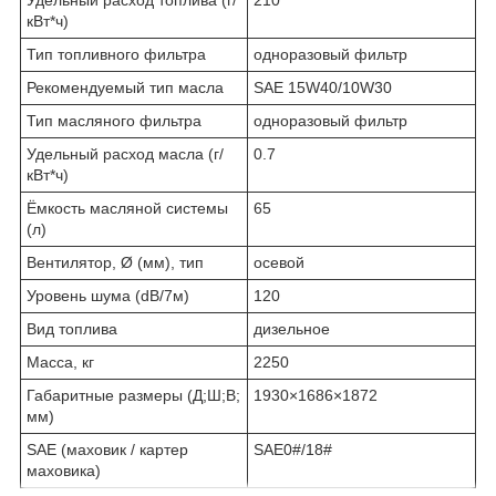
кВт*ч)
Тип топливного фильтра
одноразовый фильтр
Рекомендуемый тип масла
SAE 15W40/10W30
Тип масляного фильтра
одноразовый фильтр
Удельный расход масла (г/
0.7
кВт*ч)
Ёмкость масляной системы
65
(л)
Вентилятор, Ø (мм), тип
осевой
Уровень шума (dB/7м)
120
Вид топлива
дизельное
Масса, кг
2250
Габаритные размеры (Д;Ш;В;
1930×1686×1872
мм)
SAE (маховик / картер
SAE0#/18#
маховика)