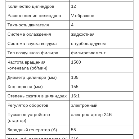
Количество цилиндров
12
Расположение цилиндров
V-образное
Тактность двигателя
4
Система охлаждения
жидкостная
Система впуска воздуха
с турбонаддувом
Тип воздушного фильтра
фильтроэлемент
Частота вращения
1500
коленвала (об/мин)
Диаметр цилиндра (мм)
135
Ход поршня (мм)
155
Степень сжатия в цилиндрах
16:1
Регулятор оборотов
электронный
Пусковое устройство
электростартер 24В
(стартер)
Зарядный генератор (А)
55
Удельный расход топлива (г/
210