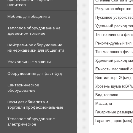
Степень сжатия в ц
напитков
Регулятор оборотов
Мебель для общепита
Пусковое устройство
Удельный расход топ
Тепловое оборудование на
древесном топливе
Тип топливного фил
Рекомендуемый тип
Нейтральное оборудование
из нержавейки для общепита
Тип масляного филь
Удельный расход мас
Упаковочные машины
Ёмкость масляной с
Оборудование для фаст-фуд
Вентилятор, Ø (мм),
Сантехническое
Уровень шума (dB/7
оборудование
Вид топлива
Весы для общепита и
Масса, кг
торговли профессиональные
Габаритные размеры
Тепловое оборудование
Гарантия, срок (мес)
электрическое