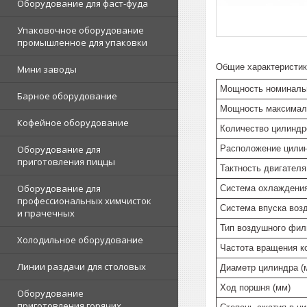
Оборудование для фаст-фуда
Упаковочное оборудование
промышленное для упаковки
Общие характеристик
Мини заводы
Мощность номинальн
Барное оборудование
Мощность максимал
Кофейное оборудование
Количество цилиндр
Расположение цили
Оборудование для
приготовления пиццы
Тактность двигателя
Оборудование для
Система охлаждени
профессиональных химчисток
Система впуска воз
и прачечных
Тип воздушного фил
Холодильное оборудование
Частота вращения к
Линии раздачи для столовых
Диаметр цилиндра (
Ход поршня (мм)
Оборудование
приготовления горячих