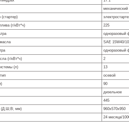
илиндрах
17:1
механический
 (стартер)
электростарте
лива (г/кВт*ч)
225
ьтра
одноразовый 
 масла
SAE 15W40/1
тра
одноразовый 
ла (г/кВт*ч)
2
истемы (л)
13
 тип
осевой
м)
90
дизельное
445
 (Д;Ш;В; мм)
960x570x950
24 месяца/100