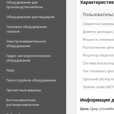
Характеристик
Оборудование для
производства мебели
Пользовательс
Оборудование для пиццерии
Габаритные размеры
Тепловое оборудование
газовое
Диаметр цилиндра 
Мощность номиналь
Электроизмерительное
оборудование
Расположение цили
Регулятор оборотов
Гидро- метеорологическое
оборудование
Система впуска воз
Fluke
Тип топливного фил
Удельный расход ма
Пескоструйное оборудование
Уровень шума (dB/7
Прочистные машины
Информация д
Бетоносмесители,
растворосмесители
Цена:
Цену уточняйт