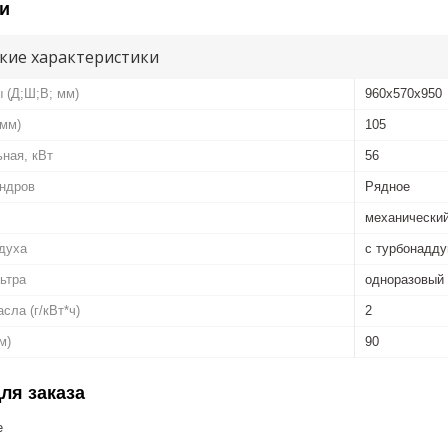
и
кие характеристики
 (Д;Ш;В; мм)
960x570x950
(мм)
105
ная, кВт
56
ндров
Рядное
механически
духа
с турбонадд
ьтра
одноразовый
сла (г/кВт*ч)
2
м)
90
ля заказа
е