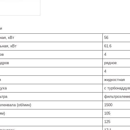
и
ая, кВт
56
ьная, кВт
61.6
ов
4
ндров
рядное
4
я
жидкостная
духа
с турбонадду
ьтра
фильтроэлеме
оленвала (об/мин)
1500
мм)
105
125