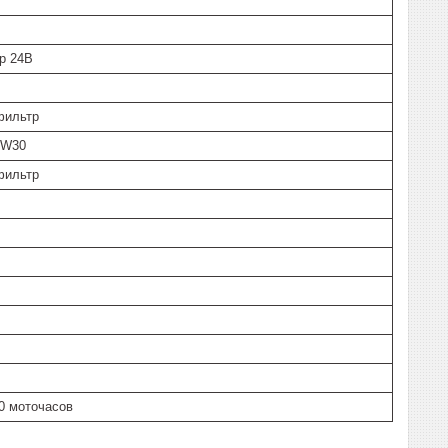
р 24В
фильтр
0W30
фильтр
0 моточасов