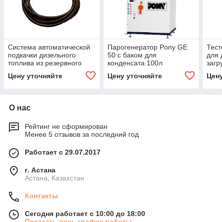
Система автоматической
Парогенератор Pony GE
Тес
подкачки дизельного
50 с баком для
для 
топлива из резервного
конденсата 100л
загр
бака
несъ
Цену уточняйте
Цену уточняйте
Цен
скор
О нас
Рейтинг не сформирован
Менее 5 отзывов за последний год
Работает с 29.07.2017
г. Астана
Астана, Казахстан
Контакты
Сегодня работает с 10:00 до 18:00
Показать весь график работы