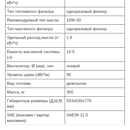
кВт*ч)
Тип топливного фильтра
одноразовый фильтр
Рекомендуемый тип масла
10W-30
Тип масляного фильтра
одноразовый фильтр
Удельный расход масла (г/
1.6
кВт*ч)
Ёмкость масляной системы
10.5
(л)
Вентилятор, Ø (мм), тип
осевой
Уровень шума (dB/7м)
90
Вид топлива
дизельное
Масса, кг
365
Габаритные размеры (Д;Ш;В;
933х530х770
мм)
SAE (маховик / картер
SAE3# 11.5
маховика)