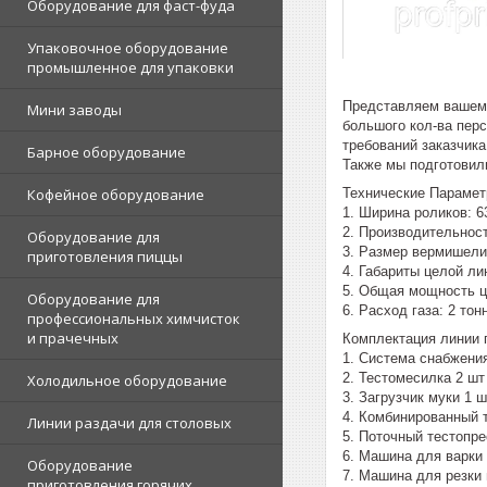
Оборудование для фаст-фуда
Упаковочное оборудование
промышленное для упаковки
Представляем вашему 
Мини заводы
большого кол-ва перс
требований заказчик
Барное оборудование
Также мы подготовил
Технические Парамет
Кофейное оборудование
1. Ширина роликов: 6
2. Производительност
Оборудование для
3. Размер вермишели
приготовления пиццы
4. Габариты целой лин
5. Общая мощность ц
Оборудование для
6. Расход газа: 2 тон
профессиональных химчисток
и прачечных
Комплектация линии 
1. Система снабжени
2. Тестомесилка 2 шт
Холодильное оборудование
3. Загрузчик муки 1 ш
4. Комбинированный 
Линии раздачи для столовых
5. Поточный тестопре
6. Машина для варки 
Оборудование
7. Машина для резки
приготовления горячих