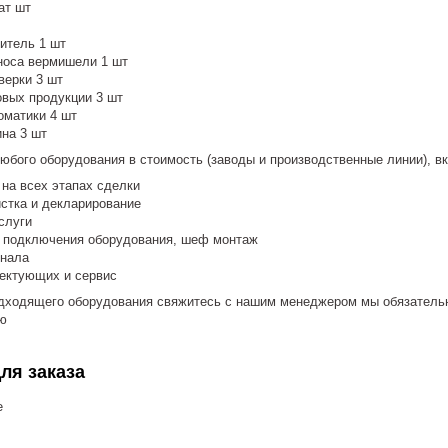
ат шт
итель 1 шт
зноса вермишели 1 шт
верки 3 шт
овых продукции 3 шт
оматики 4 шт
ина 3 шт
любого оборудования в стоимость (заводы и производственные линии), 
на всех этапах сделки
стка и декларирование
слуги
и подключения оборудования, шеф монтаж
онала
лектующих и сервис
дходящего оборудования свяжитесь с нашим менеджером мы обязательн
ю
ля заказа
е