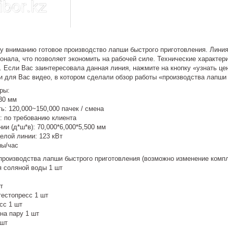
вниманию готовое производство лапши быстрого приготовления. Линия п
онала, что позволяет экономить на рабочей силе. Технические характер
а. Если Вас заинтересовала данная линия, нажмите на кнопку «узнать ц
и для Вас видео, в котором сделали обзор работы «производства лапши 
ры:
30 мм
ь: 120,000~150,000 пачек / смена
: по требованию клиента
ии (д*ш*в): 70,000*6,000*5,500 мм
елой линии: 123 кВт
ны/час
производства лапши быстрого приготовления (возможно изменение компл
я соляной воды 1 шт
т
тестопресс 1 шт
сс 1 шт
на пару 1 шт
 шт