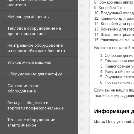
8. Обжарочный аппар
напитков
9. Конвейер 1 шт
10. Воздушный охлад
Мебель для общепита
11. Конвейер для ра
12. Конвейер для про
Тепловое оборудование на
13. Конвейер для гот
древесном топливе
14. Шкаф электроавт
15. Упаковочная маш
Нейтральное оборудование
Вместе с поставкой 
из нержавейки для общепита
Сопровождение 
Таможенная очи
Упаковочные машины
Транспортные у
Услуги сборки 
Оборудование для фаст-фуд
Обучение перс
Поставка комп
Сантехническое
Если вы не нашли по
оборудование
техническому задани
Весы для общепита и
торговли профессиональные
Информация д
Тепловое оборудование
Цена:
Цену уточняйт
электрическое