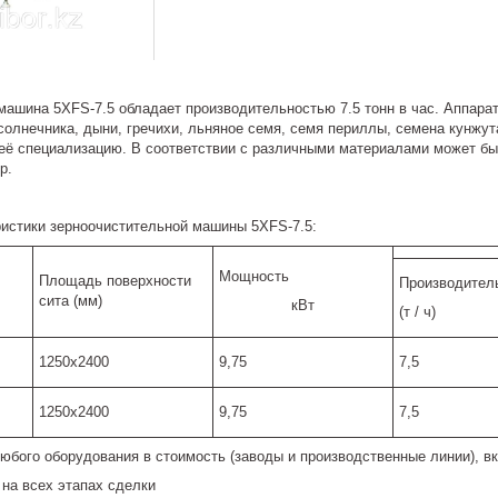
машина 5XFS-7.5 обладает производительностью 7.5 тонн в час. Аппара
солнечника, дыни, гречихи, льняное семя, семя периллы, семена кунжут
 её специализацию. В соответствии с различными материалами может бы
р.
ристики зерноочистительной машины 5XFS-7.5:
Мощность
Площадь поверхности
Производител
сита (мм)
кВт
(т / ч)
1250x2400
9,75
7,5
1250x2400
9,75
7,5
любого оборудования в стоимость (заводы и производственные линии), 
на всех этапах сделки