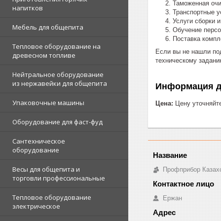
Таможенная очи
напитков
Транспортные у
Услуги сборки 
Мебель для общепита
Обучение перс
Поставка комп
Тепловое оборудование на
Если вы не нашли по
древесном топливе
техническому задани
Нейтральное оборудование
из нержавейки для общепита
Информация д
Упаковочные машины
Цена:
Цену уточняйт
Оборудование для фаст-фуд
Сантехническое
оборудование
Весы для общепита и
Профприбор Казах
торговли профессиональные
Тепловое оборудование
Ержан
электрическое