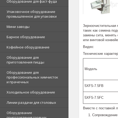
Оборудование для фаст-фуда
Упаковочное оборудование
промышленное для упаковки
Зерноочистительная 
Мини заводы
таких как семена под
замены сита, менять
Барное оборудование
или винтовой конвейе
Видео:
Кофейное оборудование
Технические характе
Оборудование для
приготовления пиццы
Модель
Оборудование для
профессиональных химчисток
и прачечных
5XFS-7.5FB
Холодильное оборудование
5XFS-7.5FC
Линии раздачи для столовых
Вместе с поставкой 
Оборудование
Сопровождение 
приготовления горячих