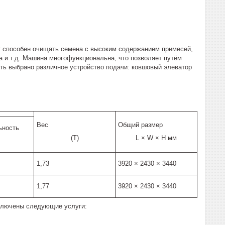
т способен очищать семена с высоким содержанием примесей,
а и т.д. Машина многофункциональна, что позволяет путём
ть выбрано различное устройство подачи: ковшовый элеватор
Вес
Общий размер
ьность
(T)
L × W × H мм
1,73
3920 × 2430 × 3440
1,77
3920 × 2430 × 3440
включены следующие услуги: