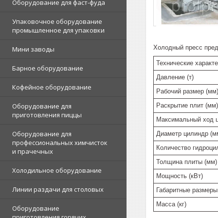
Оборудование для фаст-фуда
Упаковочное оборудование
промышленное для упаковки
Холодный пресс пред
Мини заводы
Технические характ
Барное оборудование
Давление (т)
Кофейное оборудование
Рабочий размер (мм
Раскрытие плит (мм)
Оборудование для
приготовления пиццы
Максимальный ход ц
Оборудование для
Диаметр цилиндр (м
профессиональных химчисток
Количество гидроци
и прачечных
Толщина плиты (мм)
Холодильное оборудование
Мощность (кВт)
Линии раздачи для столовых
Габаритные размеры
Масса (кг)
Оборудование
приготовления горячих