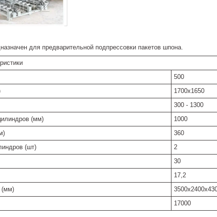
назначен для предварительной подпрессовки пакетов шпона.
еристики
500
)
1700х1650
300 - 1300
илиндров (мм)
1000
м)
360
линдров (шт)
2
30
17,2
 (мм)
3500х2400х43
17000