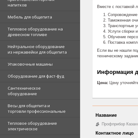
напитков
Вместе с поставкой 
Сопровождение 
Мебель для общепита
Таможенная очи
Транспортные у
Тепловое оборудование на
Услуги сборки 
древесном топливе
Обучение перс
Поставка комп
Нейтральное оборудование
Если вы не нашли по
из нержавейки для общепита
техническому задани
Упаковочные машины
Информация д
Оборудование для фаст-фуд
Цена:
Цену уточняйт
Сантехническое
оборудование
Весы для общепита и
торговли профессиональные
Тепловое оборудование
Профприбор Казах
электрическое