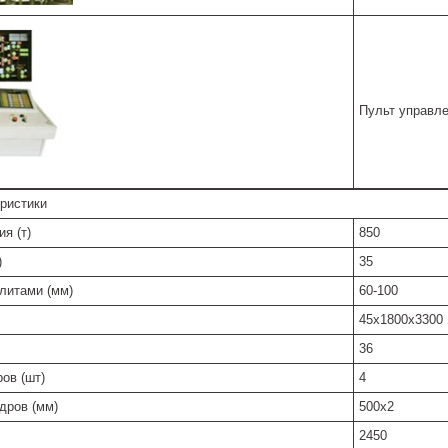
Пульт управл
еристики
я (т)
850
)
35
литами (мм)
60-100
45х1800х3300
36
ов (шт)
4
дров (мм)
500х2
2450