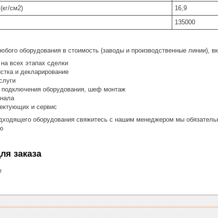
(кг/см2)
16,9
135000
любого оборудования в стоимость (заводы и производственные линии), 
на всех этапах сделки
стка и декларирование
слуги
и подключения оборудования, шеф монтаж
онала
лектующих и сервис
дходящего оборудования свяжитесь с нашим менеджером мы обязательн
ю
ля заказа
е