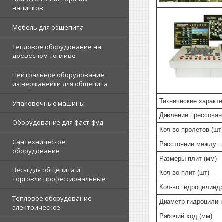
напитков
Мебель для общепита
Тепловое оборудование на
древесном топливе
Нейтральное оборудование
из нержавейки для общепита
Технические характ
Упаковочные машины
Давление прессовани
Оборудование для фаст-фуд
Кол-во пролетов (шт
Сантехническое
Расстояние между п
оборудование
Размеры плит (мм)
Весы для общепита и
Кол-во плит (шт)
торговли профессиональные
Кол-во гидроцилиндр
Тепловое оборудование
Диаметр гидроцилин
электрическое
Рабочий ход (мм)