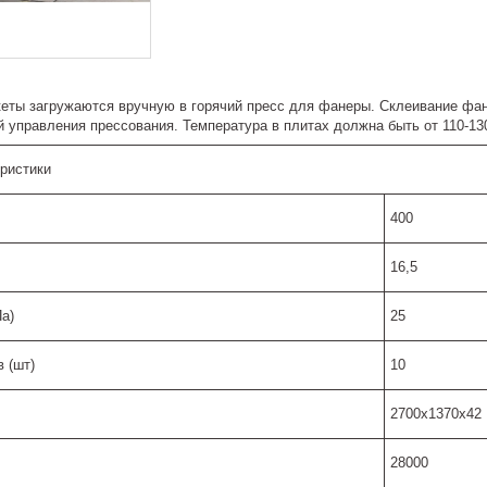
еты загружаются вручную в горячий пресс для фанеры. Склеивание фа
 управления прессования. Температура в плитах должна быть от 110-13
еристики
400
16,5
а)
25
 (шт)
10
2700х1370х42
28000