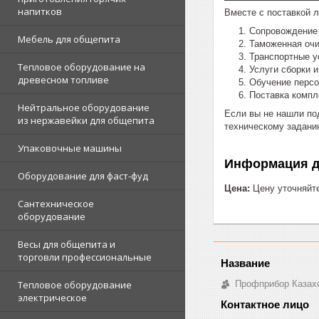
напитков
Вместе с поставкой 
Сопровождение 
Мебель для общепита
Таможенная очи
Транспортные у
Тепловое оборудование на
Услуги сборки 
древесном топливе
Обучение перс
Поставка комп
Нейтральное оборудование
Если вы не нашли по
из нержавейки для общепита
техническому задани
Упаковочные машины
Информация д
Оборудование для фаст-фуд
Цена:
Цену уточняйт
Сантехническое
оборудование
Весы для общепита и
торговли профессиональные
Профприбор Казах
Тепловое оборудование
электрическое