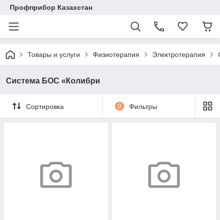
Профприбор Казахстан
Товары и услуги
Физиотерапия
Электротерапия
Система БОС «Колибри
Сортировка
0
Фильтры