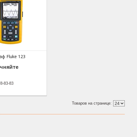
аф Fluke 123
очняйте
78-83-83